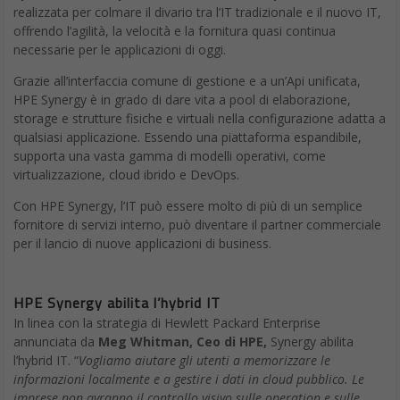
realizzata per colmare il divario tra l’IT tradizionale e il nuovo IT,
offrendo l’agilità, la velocità e la fornitura quasi continua
necessarie per le applicazioni di oggi.
Grazie all’interfaccia comune di gestione e a un’Api unificata,
HPE Synergy è in grado di dare vita a pool di elaborazione,
storage e strutture fisiche e virtuali nella configurazione adatta a
qualsiasi applicazione. Essendo una piattaforma espandibile,
supporta una vasta gamma di modelli operativi, come
virtualizzazione, cloud ibrido e DevOps.
Con HPE Synergy, l’IT può essere molto di più di un semplice
fornitore di servizi interno, può diventare il partner commerciale
per il lancio di nuove applicazioni di business.
HPE Synergy abilita l’hybrid IT
In linea con la strategia di Hewlett Packard Enterprise
annunciata da
Meg Whitman, Ceo di HPE,
Synergy abilita
l’hybrid IT. “
Vogliamo aiutare gli utenti a memorizzare le
informazioni localmente e a gestire i dati in cloud pubblico. Le
imprese non avranno il controllo visivo sulle operation e sulle