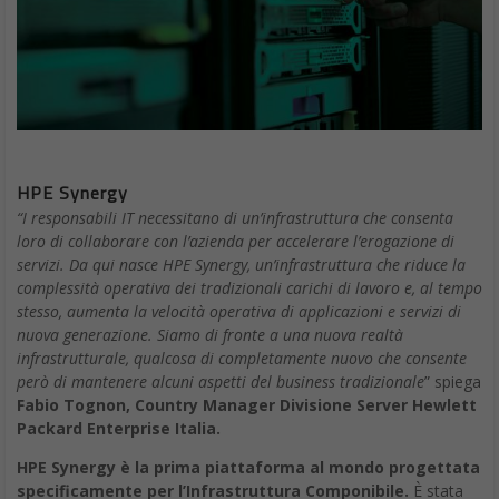
HPE Synergy
“I responsabili IT necessitano di un’infrastruttura che consenta
loro di collaborare con l’azienda per accelerare l’erogazione di
servizi. Da qui nasce HPE Synergy, un’infrastruttura che riduce la
complessità operativa dei tradizionali carichi di lavoro e, al tempo
stesso, aumenta la velocità operativa di applicazioni e servizi di
nuova generazione. Siamo di fronte a una nuova realtà
infrastrutturale, qualcosa di completamente nuovo che consente
però di mantenere alcuni aspetti del business tradizionale
” spiega
Fabio Tognon, Country Manager Divisione Server Hewlett
Packard Enterprise Italia.
HPE Synergy è la prima piattaforma al mondo progettata
specificamente per l’Infrastruttura Componibile.
È stata