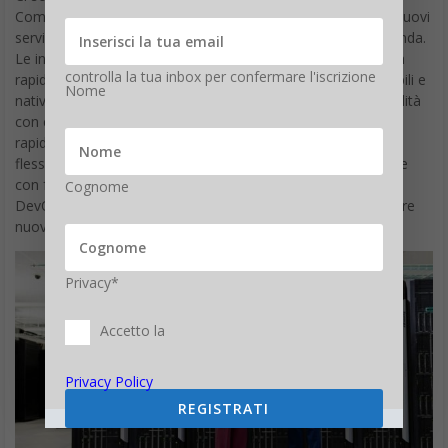
Componibile. Nell’Economia delle Idee, la velocità con cui i nuovi
servizi raggiungono il mercato definisce il successo dell’azienda.
Le infrastrutture tradizionali non sono in grado di creare con
controlla la tua inbox per confermare l'iscrizione
rapidità sufficiente la nuova generazione di applicazioni mobili e
Nome
native nel cloud, ma sono proprio queste a definire la modalità
con cui Internet viene utilizzata e progettata. Per produrre
rapidamente le applicazioni è necessaria un’infrastruttura
flessibile e che faciliti lo sviluppo, configurabile e modificabile
con facilità. L’Infrastruttura Componibile consente ai team
Cognome
DevOps di realizzare nuovi servizi in pochi minuti per proporre
nuove esperienze ai clienti.
Privacy*
Accetto la
Privacy Policy
REGISTRATI