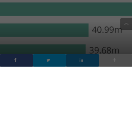
Whatsapp è l’ app più
scaricata per Android,
scopri la top 10
DA
FRANCESCO MARINO
|
7 AGO 2017
|
HARDWARE &
SOFTWARE
,
MOBILE
|