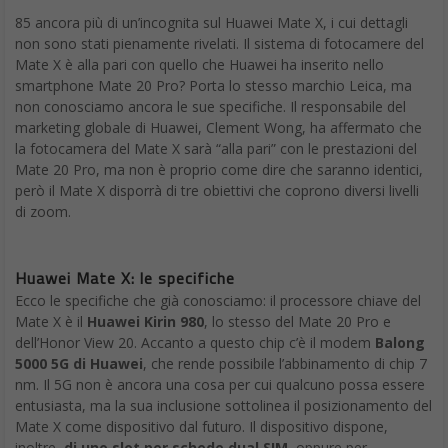
85 ancora più di un’incognita sul Huawei Mate X, i cui dettagli
non sono stati pienamente rivelati. Il sistema di fotocamere del
Mate X è alla pari con quello che Huawei ha inserito nello
smartphone Mate 20 Pro? Porta lo stesso marchio Leica, ma
non conosciamo ancora le sue specifiche. Il responsabile del
marketing globale di Huawei, Clement Wong, ha affermato che
la fotocamera del Mate X sarà “alla pari” con le prestazioni del
Mate 20 Pro, ma non è proprio come dire che saranno identici,
però il Mate X disporrà di tre obiettivi che coprono diversi livelli
di zoom.
Huawei Mate X: le specifiche
Ecco le specifiche che già conosciamo: il processore chiave del
Mate X è il
Huawei Kirin 980
, lo stesso del Mate 20 Pro e
dell’Honor View 20. Accanto a questo chip c’è il modem
Balong
5000 5G di Huawei
, che rende possibile l’abbinamento di chip 7
nm. Il 5G non è ancora una cosa per cui qualcuno possa essere
entusiasta, ma la sua inclusione sottolinea il posizionamento del
Mate X come dispositivo dal futuro. Il dispositivo dispone,
inoltre,
di uno slot per schede dual SIM
, oppure per