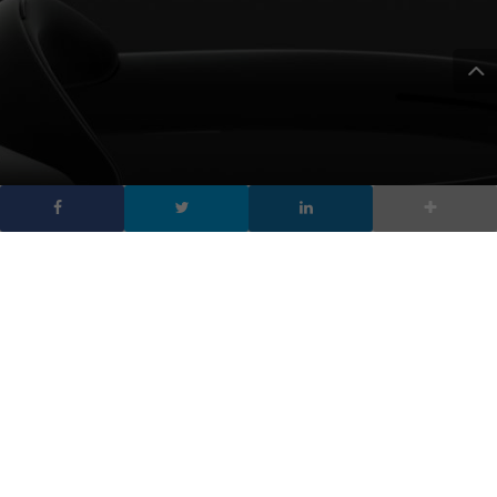
Microsoft HoloLens 2:
presentati al MWC di
Barcellona
DA
MARIA GRAZIA TECCHIA
|
25 FEB 2019
|
HARDWARE &
SOFTWARE
|
Presentato il nuovo visore per la realtà mista di