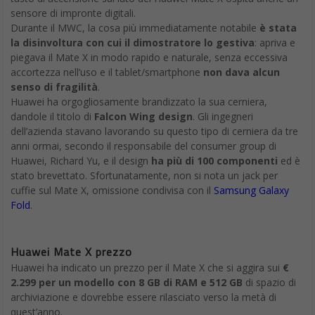
sensore di impronte digitali.
Durante il MWC, la cosa più immediatamente notabile
è stata
la disinvoltura con cui il dimostratore lo gestiva
: apriva e
piegava il Mate X in modo rapido e naturale, senza eccessiva
accortezza nell’uso e il tablet/smartphone
non dava alcun
senso di fragilità
.
Huawei ha orgogliosamente brandizzato la sua cerniera,
dandole il titolo di
Falcon Wing design
. Gli ingegneri
dell’azienda stavano lavorando su questo tipo di cerniera da tre
anni ormai, secondo il responsabile del consumer group di
Huawei, Richard Yu, e il design
ha più di 100 componenti
ed è
stato brevettato. Sfortunatamente, non si nota un jack per
cuffie sul Mate X, omissione condivisa con il
Samsung Galaxy
Fold
.
Huawei Mate X prezzo
Huawei ha indicato un prezzo per il Mate X che si aggira sui
€
2.299 per un modello con 8 GB di RAM e 512 GB
di spazio di
archiviazione e dovrebbe essere rilasciato verso la metà di
quest’anno.