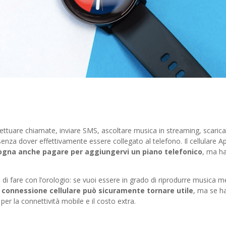
tuare chiamate, inviare SMS, ascoltare musica in streaming, scaricar
senza dover effettivamente essere collegato al telefono. Il cellulare A
ogna anche pagare per aggiungervi un piano telefonico
, ma ha
i fare con l’orologio: se vuoi essere in grado di riprodurre musica ment
 connessione cellulare può sicuramente tornare utile
, ma se ha
er la connettività mobile e il costo extra.