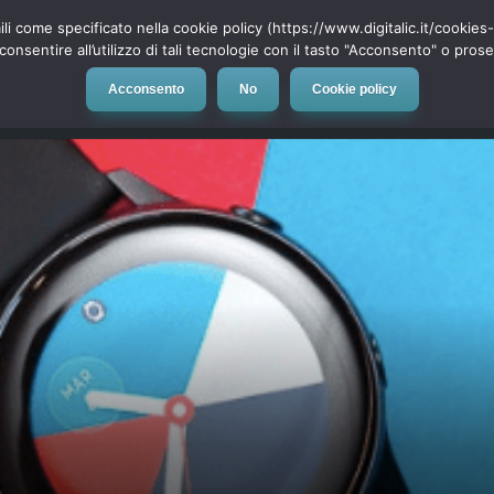
ili come specificato nella cookie policy (https://www.digitalic.it/cookie
cconsentire all’utilizzo di tali tecnologie con il tasto "Acconsento" o pro
Acconsento
No
Cookie policy
evice
Social Network
App
Automotive
Tech-News