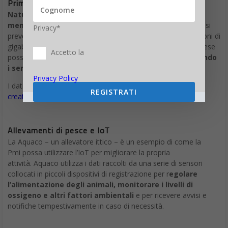
Prima i dati poi l’internet delle cose
Naturalmente, le Pmi dovranno provvedere alla
memorizzazione di monti di dati prodotti dall’IoT,
che si
Privacy*
prevede possano raggiungere i 600 zettabytes – o i 600 trilioni di
gigabyte – già entro il 2020. Fortunatamente le piccole imprese
Accetto la
possono adattarsi a questa esplosione di dati,
abbandonando
i server tradizionali e abbracciando il cloud.
Privacy Policy
I dati in sé sono inutili non si è in grado
trovare soluzioni
REGISTRATI
creative
per sfruttare le informazioni in essi contenute.
Allevamenti di pesce e IoT
La Aquaco – un allevatore ittico – è un esempio di come la
Pmi possa utilizzare l’IoT per migliorare la propria
attività. Aquaco utilizza i dati raccolti da una serie di sensori
collocati in piccoli dispositivi di registrazione per r
egolare
l’alimentazione degli animali, monitorare i livelli di
ossigeno e altri fattori ambientali
e per ricevere avvisi e
notifiche tempestivamente in caso di necessità.