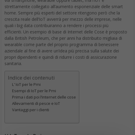
via smartphone, wearable oppure tablet, ma l’IoT è
strettamente collegato all’aumento esponenziale delle smart
home. Sempre più esperti del settore ritengono però che la
crescita reale dell’IoT avverrà per mezzo delle imprese, nelle
quali i big data contribuiranno a rendere i processi più
efficienti. Un esempio di base di Internet delle Cose è proposto
dalla British Petroleum, che per anni ha distribuito migliaia di
wearable come parte del proprio programma di benessere
aziendale al fine di avere un’idea più precisa sulla salute dei
propri dipendenti e quindi di ridurre i costi di assicurazione
sanitaria.
Indice dei contenuti
L’ IoT per le Pmi
Esempi di IoT per le Pmi
Prima i dati poi l’internet delle cose
Allevamenti di pesce e IoT
Vantaggi per i clienti