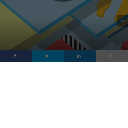
Italiani sempre più
mobile, l’analisi di Angela
Perego (Bocconi)
DA
FRANCESCO MARINO
|
11 LUG 2017
|
HARDWARE &
SOFTWARE
,
MOBILE
|
39 milioni di italiani utilizzano regolarmente Internet e