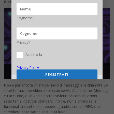
Globalstar
.
Cognome
Privacy*
Accetto la
Privacy Policy
REGISTRATI
Non è per ancora chiaro se l’invio di messaggi e le chiamate via
satellite funzionerebbero solo con servizi Apple come iMessage
e FaceTime, o se Apple potrà trasferire le comunicazioni
satellitari ai ripetitori standard. Inoltre, non è chiaro se le
funzionalità satellitari sarebbero gratuite, come il GPS, o se
sarebbero associate a costi di utilizzo.