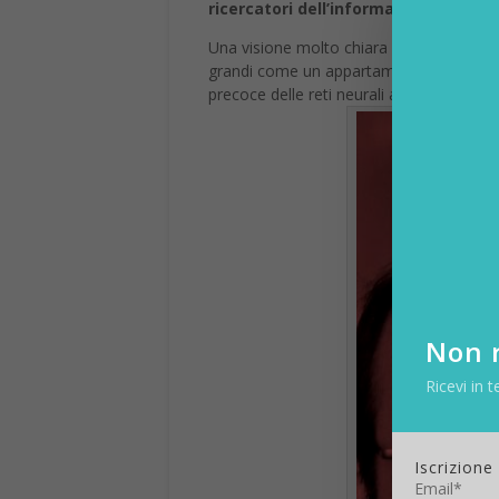
ricercatori dell’informatica tedesca
Una visione molto chiara di quello che 
grandi come un appartamento. Karl Stein
precoce delle reti neurali artificiali.
Non r
Ricevi in t
Iscrizione
Email*