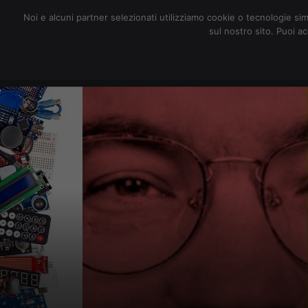
redazione@digitalic.it
Noi e alcuni partner selezionati utilizziamo cookie o tecnologie sim
sul nostro sito. Puoi a
Hardware & Software
D