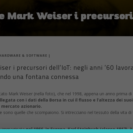
e Mark Weiser i precursori 
HARDWARE & SOFTWARE
|
er i precursori dell’IoT: negli anni ’60 lavo
ando una fontana connessa
tato Mark Weiser (nella foto), che nel 1998, appena un anno prima di m
gata con i dati della Borsa in cui il flusso e l’altezza dei suo
 mercato azionario.
 sono quelle che scompaiono. Si intrecciano nel tessuto della vita di 
ata immaginata
nel 1966, in Europa. Karl Steinbuch (classe 1917), è