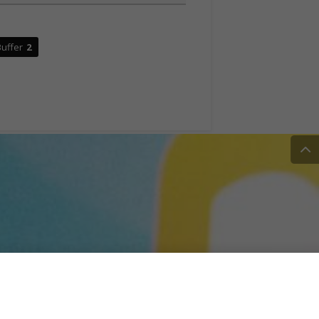
uffer
2