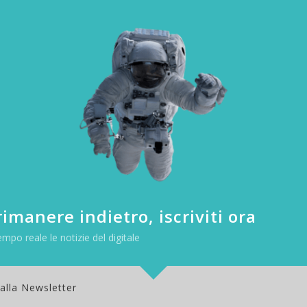
, disse: “Tra qualche decennio, i computer saranno incorporati in quasi tu
oggi chiamiamo IoT, ancora più stupefacente se pensiamo che nel 1966
buch ha sviluppato questa nitida visione anche lavorando al progett
imanere indietro, iscriviti ora
empo reale le notizie del digitale
 alla Newsletter