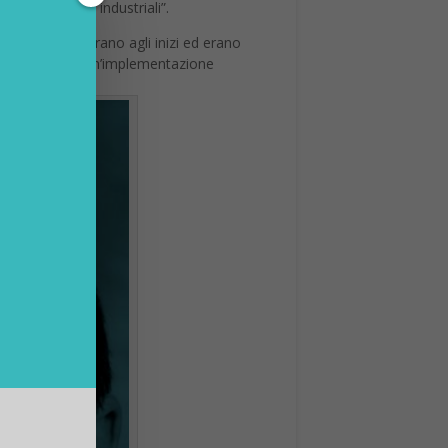
tti i prodotti industriali”.
 i computer erano agli inizi ed erano
o Lernmatrix, un’implementazione