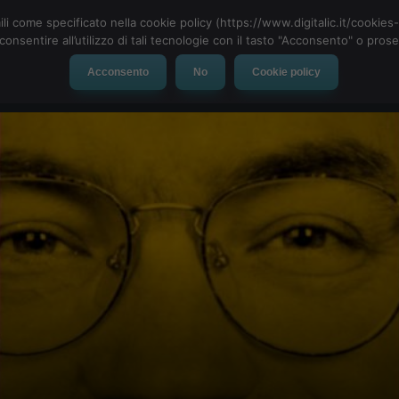
ili come specificato nella cookie policy (https://www.digitalic.it/cookie
cconsentire all’utilizzo di tali tecnologie con il tasto "Acconsento" o pro
Acconsento
No
Cookie policy
evice
Social Network
App
Automotive
Tech-News