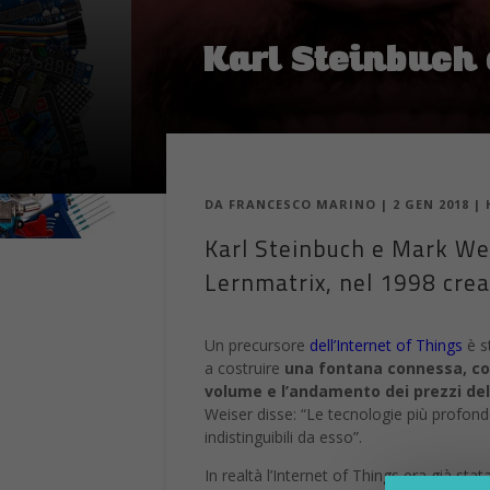
Karl Steinbuch 
DA
FRANCESCO MARINO
|
2 GEN 2018
|
Karl Steinbuch e Mark Weis
Lernmatrix, nel 1998 cre
Un precursore
dell’Internet of Things
è s
a costruire
una fontana connessa, colle
volume e l’andamento dei prezzi del
Weiser disse: “Le tecnologie più profonde
indistinguibili da esso”.
In realtà l’Internet of Things era già st