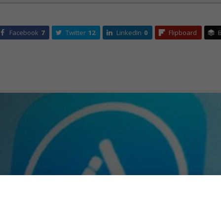
Facebook
7
Twitter
12
LinkedIn
0
Flipboard
B