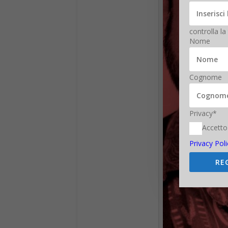
controlla la
Nome
Cognome
Privacy*
Accetto
Privacy Poli
RE