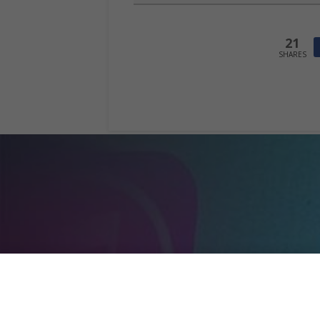
21
SHARES