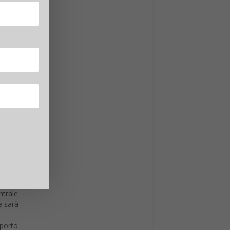
tà e si
ntrale
e sarà
pporto
 quasi