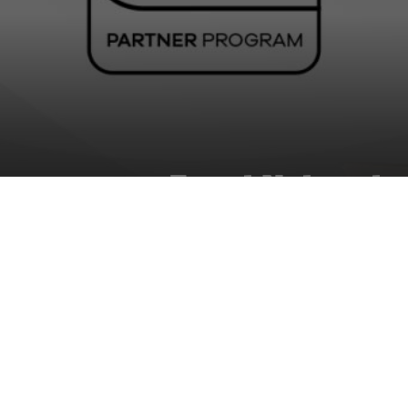
Zyxel Networks
spinta per il c
DA
DIGITALIC
|
20 GEN 2025
|
HARDWAR
Zyxel Networks lancia un 
cloud networking, offrend
piattaforma Nebula central
opportunità di business.
Zyxel Networks è pronta a dare nuova lin
dedicato a tutti i partner e progettato 
come esperti di cloud networking. L’evolu
aziende che vogliono competere in un m