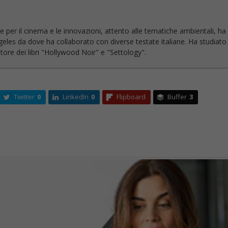
Twitter
0
LinkedIn
0
Flipboard
Buffer
3