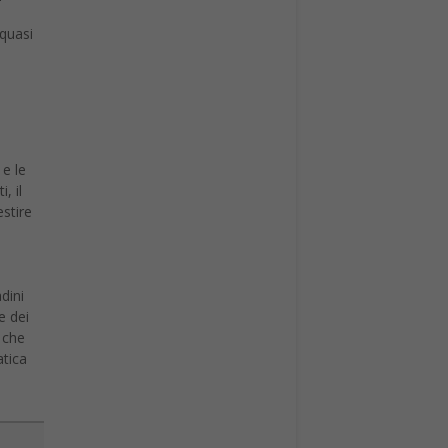
 e le
, il
estire
dini
e dei
, che
atica
 a