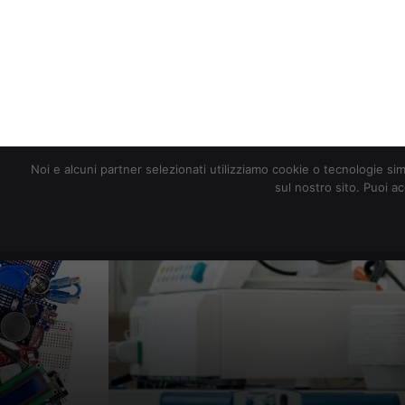
redazione@digitalic.it
Noi e alcuni partner selezionati utilizziamo cookie o tecnologie sim
sul nostro sito. Puoi a
Hardware & Software
D
L’Europa vara u
ospedali