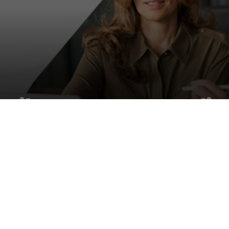
 e il nuovo programma di c
loud networking
E & SOFTWARE
|
nuovo programma di canale per potenziare il
o strumenti avanzati e supporto ai partner. 
izza la gestione IT, migliorando efficienza 
fa al mercato IT con il lancio di un programma di canale all’avanguar
per supportarli nella loro crescita e nel consolidamento del posizionam
zione delle infrastrutture IT è diventata una necessità imprescindibile
ondo che viene costantemente trasformato dalla tecnologia. Zyxel