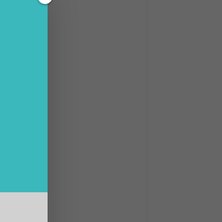
strati
settore
pedali.
n