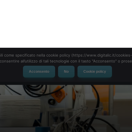
ili come specificato nella cookie policy (https://www.digitalic.it/cookie
cconsentire all’utilizzo di tali tecnologie con il tasto "Acconsento" o pro
Acconsento
No
Cookie policy
evice
Social Network
App
Automotive
Tech-News
na legge per la cybersecur