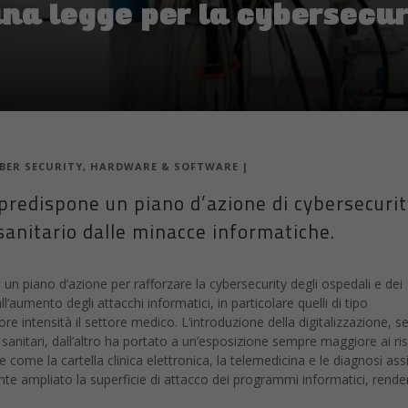
BER SECURITY
,
HARDWARE & SOFTWARE
|
redispone un piano d’azione di cybersecurit
sanitario dalle minacce informatiche.
 piano d’azione per rafforzare la cybersecurity degli ospedali e dei
all’aumento degli attacchi informatici, in particolare quelli di tipo
intensità il settore medico. L’introduzione della digitalizzazione, s
i sanitari, dall’altro ha portato a un’esposizione sempre maggiore ai ris
e come la cartella clinica elettronica, la telemedicina e le diagnosi assi
te ampliato la superficie di attacco dei programmi informatici, rende
ù ampia: la
cybersecurity per aziende e PMI
non è più un prodotto da
e attiva ogni giorno.