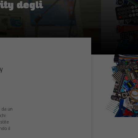
y
e da un
chi
stite
ndo il