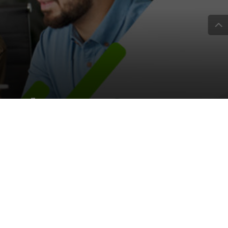
anale: una
La
e
dia
ento
 per le