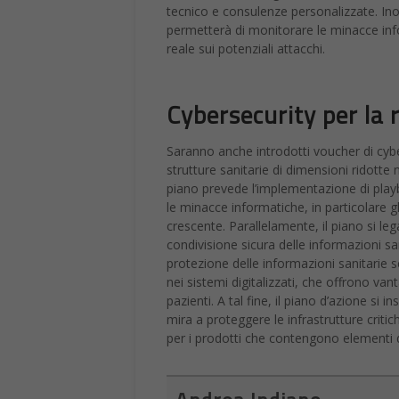
Saranno anche introdotti voucher di cyber
strutture sanitarie di dimensioni ridotte n
piano prevede l’implementazione di playbo
le minacce informatiche, in particolare
crescente. Parallelamente, il piano si l
condivisione sicura delle informazioni sani
protezione delle informazioni sanitarie 
nei sistemi digitalizzati, che offrono va
pazienti. A tal fine, il piano d’azione s
mira a proteggere le infrastrutture critic
per i prodotti che contengono elementi di
Andrea Indiano
Giornalista con la passion
vissuto per anni a Los An
Venezia e in Giappone, aut