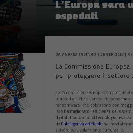
DA
ANDREA INDIANO
|
26 GEN 2025
|
CY
La Commissione Europea p
per proteggere il settore 
La Commissione Europea ha presentato un
fornitori di servizi sanitari, rispondendo 
ransomware, che colpiscono con maggiore 
lato ha migliorato l’efficienza dei sistem
digitali. L’adozione di tecnologie avanzat
dall’
intelligenza artificiale
ha inevitabilmen
settore particolarmente vulnerabile.
Il tema rientra in una trasformazione pi
acquistare, ma una capacità da mantener