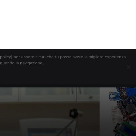
Chi siamo
Contatti
Pubblicità
s-policy) per essere sicuri che tu possa avere la migliore esperienza
seguendo la navigazione.
Eventi Digitalic
Cerca
ity degli