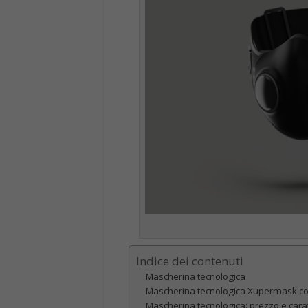
A seconda del proprio smartphone Androi
individuare
WhatsApp Pink
. Una volta 
browser, il ricercatore Rajshekhar Rajaha
farlo, è necessario entrare sull’app uffic
saranno delle attività sospette, sarà poss