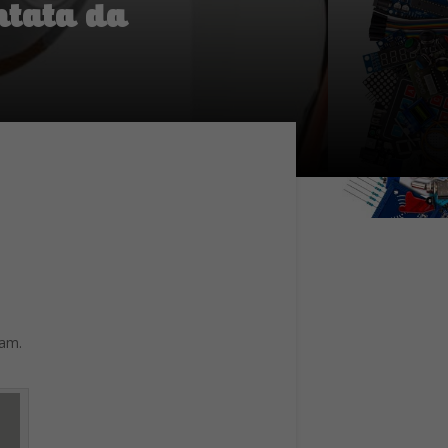
sua
virus.
possa
 il
oni