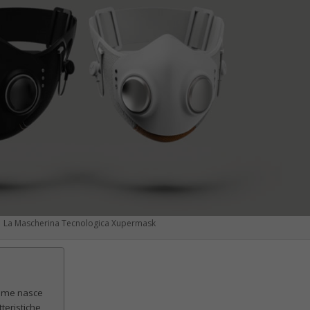
d, sarà sufficiente recarsi su
Impostazioni
, cliccare su
Applicazion
trovata, sarà sufficiente eliminarla. Oltre alla pulizia della memoria del
ria consiglia
la chiusura di tutte le sessioni attive di WhatsApp
iale e
cliccare su WhatsApp Web/Desktop
. In questo modo, se ci
ibile chiuderle.