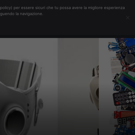
Chi siamo
Contatti
Pubblicità
gata
s-policy) per essere sicuri che tu possa avere la migliore esperienza
seguendo la navigazione.
lware
lto
Eventi Digitalic
Cerca
e
bbe
nata
ella
per
Proprio