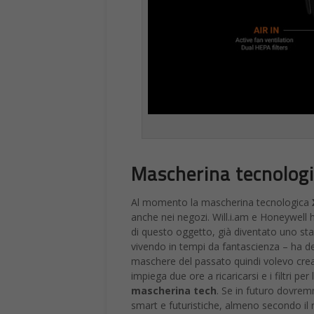
A tener banco in questi giorni ci sono an
euro destinati per la banda ultralarga
la space economy.
Queste le risorse c
“nuove reti” nell’ambito del Recov
nello scostamento di Bilancio.
Il Recovery Plan di fatto è ormai alle
progetti e 53 per le coperture di opere i
nuovi progetti
.
E al “pacchetto” si aggiungono 30 miliar
scostamento di Bilancio da destinare ai p
N
el Fondo complementare sono previst
miliardi il “budget” totale.
Un miliardo di