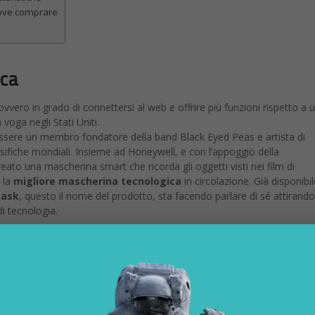
nologia, da oltre 20 anni si occupa di innovazione, mondo digitale,
l. È stato direttore editoriale della rivista scientifica Newton e ha la
 24 Ore. È il fondatore e direttore responsabile di Digitalic
Twitter
2
LinkedIn
0
Flipboard
Buffer
0