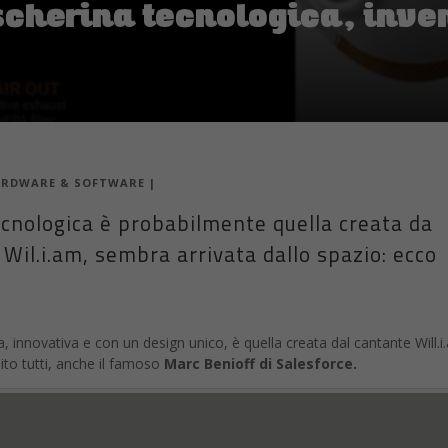
ompaia subito dopo l’installazione, potrebbe rendere più complicata la 
 su PlayStore
 Store
e questo rende ancora più difficile controllare la diffusione del 
on il passaparola del link, questa ipotetica versione rosa di WhatsApp 
informati e magari anche più portati a personalizzare con colori e altro
irus, raccoglie sullo smartphone del malcapitato una notevole
n cerca anche degli accessi alle carte di credito o anche alle applicazi
 virus