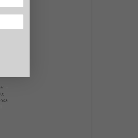
egia
l 2020
e dello
orio
%,
le M2M
Tim
ta al
 con
lo di
ne con
si alla
mpo
 in