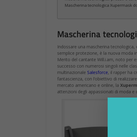
Francesco Marino
Giornalista esperto di tec
hardware, software e socia
per 11 anni al Gruppo Sole
2
Facebook
0
SHARES