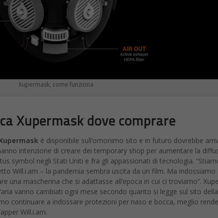
che sul piatto i “soldoni” del Recovery Plan. Sarebbero 5,
3 miliardi, g
, di cui 1 miliardo per il 5G, 970 milioni per le tecnologie spazi
he il
Governo Draghi si preparerebbe a stanziare nel capitolo
ery plan e del Fondo complementare
che fa capo alle
risorse prev
 limature finali
. I
l piano vale 221,5 miliardi
di cui 138,5 per nuovi
n essere.
Per il digitale sono previsti 42,55 miliardi di cui 38,25 p
di del fondo complementare che fanno capo alle risorse previste nello
rogetti non inseriti nel Recovery Plan.
i ulteriori 6,13 miliardi per il digitale
– che portano dunque a 
 euro per il 5G e 400 milioni per portare la banda ultralarga ne