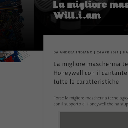
il fatto che l’icona dell’app malevola sc
eliminazione dal dispositivo.
WhatsApp Pink non è
WhatsApp Pink non si trova sul Play
In questo caso infatti è più facile che c
catturare l’attenzione degli utenti meno 
proprio sistema di messaggistica.
Chiaramente oltre alla rubrica, il v
quantità di dati dell’utente
andando i
delle banche.
Come rimuovere l’app