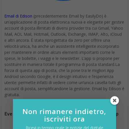
Email di Edison
(precedentemente Email by EasilyDo) è
un’applicazione di posta elettronica nuova e elegante per gestire
account di posta illimitati di diversi provider tra cui Gmail, Yahoo
Mail, AOL Mail, Hotmail, Outlook, Exchange, IMAP, Alto, iCloud
e altri ancora. È stata riprogettata da zero per offrire una
velocità unica, ha anche un assistente intelligente incorporato
per mantenere in ordine alcuni elementi importanti come le
spese, le bollette, i viaggi e le newsletter. L’app si propone per
sostituire in maniera totale il programma di posta standard.La
forza di questa app di posta, che la pone tra le migliori App
Android secondo Google, è il design intuitivo e l’esperienza
utente: permette infatti di vedere come un’unica casella tutti gli
account di posta, semplificandone la gestione. Email by Edison è
gratuita.
Non rimanere indietro,
Eve – Period Tracker, Ovulation & Birth Control App
iscriviti ora
Ricevi in tempo reale le notizie del digitale