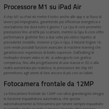
Processore M1 su iPad Air
Il chip M1 su iPad Air mette il turbo anche alle app e ai flussi di
lavoro più impegnativi, garantendo più efficienza energetica e
una batteria che dura tutto il giorno.1 La Cpu 8-core promette
prestazioni fino al 60% più scattanti, mentre la Gpu 8-core offre
performance grafiche fino a due volte più veloci rispetto al
precedente modello. Insieme a Cpu e Gpu, il Neural Engine 16-
core rende possibili funzioni avanzate di machine learning che
garantiscono esperienze di livello superiore. Dall’editing di
molteplici stream video in 4K, ai videogiochi con grafica
complessa, fino alla progettazione di una stanza in 3D o alla
realtà aumentata più realistica, le prestazioni del chip M1
permettono agli utenti di fare ancora di più con un tablet.
Fotocamera frontale da 12MP
La fotocamera frontale da 12MP con ultra-grandangolo integra
la funzione inquadratura automatica, che sposta
automaticamente la fotocamera per tenere sempre inquadrato
il soggetto anche quando si muove. Quando altre persone