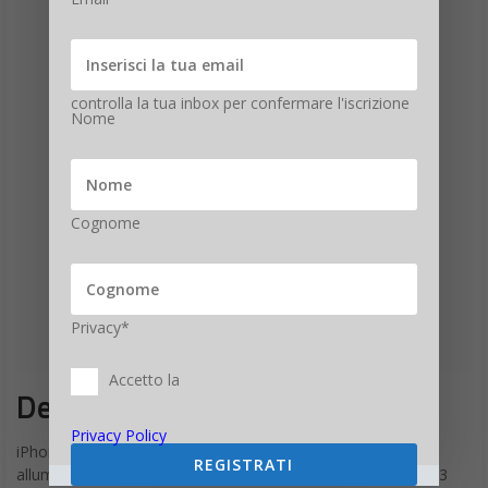
controlla la tua inbox per confermare l'iscrizione
Nome
Cognome
Privacy*
Accetto la
Design iPhone SE
Privacy Policy
iPhone SE è resistente ma anche bello, con un design in
REGISTRATI
alluminio aerospaziale e vetro, lo stesso usato per iPhone 13