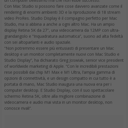
un computer bellissimo ma che non ebbe successo.
Con Mac Studio si possono fare cose davvero avanzate come il
rendering di enormi ambienti 3D e la riproduzione di 18 stream
video ProRes. Studio Display è il compagno perfetto per Mac
Studio, ma si abbina a anche a ogni altro Mac. Ha un ampio
display Retina 5K da 27″, una videocamera da 12MP con ultra-
grandangolo e “Inquadratura automatica”, suono ad alta fedeltà
con sei altoparlanti e audio spaziale.
“Non potremmo essere più entusiasti di presentare un Mac
desktop e un monitor completamente nuovi con Mac Studio e
Studio Display”, ha dichiarato Greg Joswiak, senior vice president
of worldwide marketing di Apple. “Con le incredibili prestazioni
rese possibili dai chip M1 Max e M1 Ultra, l’ampia gamma di
opzioni di connettività, e un design compatto in cui tutto è a
portata di mano, Mac Studio inaugura una nuova era per i
computer desktop. E Studio Display, con il suo spettacolare
schermo Retina 5K, oltre alla migliore combinazione di
videocamera e audio mai vista in un monitor desktop, non
conosce rivali”.