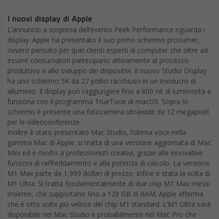
I nuovi display di Apple
L’annuncio a sorpresa dell’evento Peek Performance riguarda i
display. Apple ha presentato il suo primo schermo prosumer,
ovvero pensato per quei clienti esperti di computer che oltre ad
essere consumatori partecipano attivamente al processo
produttivo e allo sviluppo dei dispositivi. Il nuovo Studio Display
ha uno schermo 5K da 27 pollici racchiuso in un involucro di
alluminio. Il display può raggiungere fino a 600 nit di luminosità e
funziona con il programma TrueTone di macOS. Sopra lo
schermo è presente una fotocamera ultrawide da 12 megapixel
per le videoconferenze.
Inoltre è stato presentato Mac Studio, l’ultima voce nella
gamma Mac di Apple: si tratta di una versione aggiornata di Mac
Mini ed è rivolto a professionisti creativi, grazie alle innovative
funzioni di raffreddamento e alla potenza di calcolo. La versione
M1 Max parte da 1,999 dollari di prezzo. Infine è stata la volta di
M1 Ultra. Si tratta fondamentalmente di due chip M1 Max messi
insieme, che supportano fino a 128 GB di RAM. Apple afferma
che è otto volte più veloce del chip M1 standard. L’M1 Ultra sarà
disponibile nel Mac Studio e probabilmente nel Mac Pro che