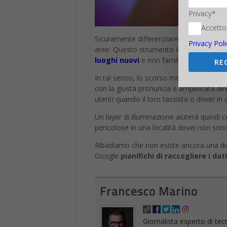
Privacy*
Accetto
Sicuramente differenziare le stra illumina
Privacy Poli
aree. Questo strumento è ancora un altro
luoghi nuovi
e non familiari.
RE
In tal senso, lo scorso mese, Google av
con la giusta pronuncia e amplificata d
utenti quando il loro tassista o driver in
Un layer di illuminazione aiuterà quindi
pericolose in una località dovei non son
Ribadiamo che non esiste ancora una di
Google
pianifichi di raccogliere i dati
Francesco Marino
Giornalista esperto di tec