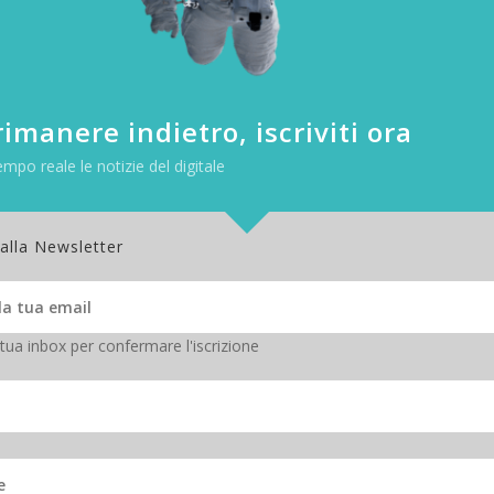
imanere indietro, iscriviti ora
empo reale le notizie del digitale
 alla Newsletter
 tua inbox per confermare l'iscrizione