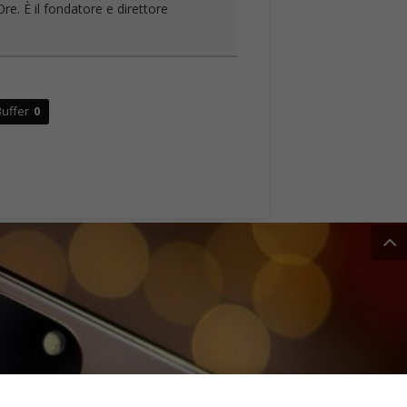
re. È il fondatore e direttore
uffer
0