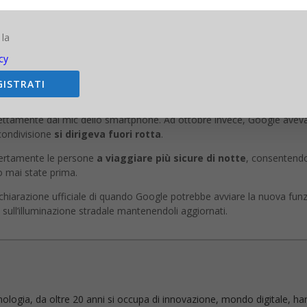
 la
te all’interno della mappa digitale consentirà agli utenti di modificare
cy
 tra le numerose funzionalità introdotte di recente che mirano a dare 
GISTRATI
eva integrato un pulsante di
traduzione in’app
in modo che gli utent
irettamente dal mic dello smartphone. Ad ottobre invece, Google aveva
 condivisione
si dirigeva fuori rotta
.
 certamente le persone
a viaggiare più sicure di notte
, consentendo
o mai state prima.
chiarazione ufficiale di quando Google potrebbe avviare la nuova fu
sull’illuminazione stradale mantenendoli aggiornati.
nologia, da oltre 20 anni si occupa di innovazione, mondo digitale, ha