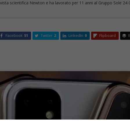
 rivista scientifica Newton e ha lavorato per 11 anni al Gruppo Sole 24 O
Facebook
51
Twitter
2
LinkedIn
0
Flipboard
B