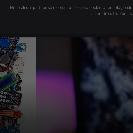
redazione@digitalic.it
Noi e alcuni partner selezionati utilizziamo cookie o tecnologie sim
sul nostro sito. Puoi a
Hardware & Software
D