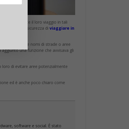
 autonomamente il loro viaggio in tali
agli utenti la sicurezza di
viaggiare in
i possano avere nomi di strade o aree
 aggiunto una funzione che avvisava gli
 loro di evitare aree potenzialmente
nzione ed è anche poco chiaro come
rdware, software e social. È stato