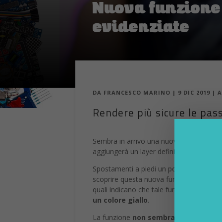
Nuova funzione
evidenziate
DA
FRANCESCO MARINO
|
9 DIC 2019
|
A
Rendere più sicure le pas
Sembra in arrivo una nuova interessante 
aggiungerà un layer definito “
lighting
” 
Spostamenti a piedi un po ‘più sicuri quin
scoprire questa nuova funzione su Googl
quali indicano che tale funzionalità sta
un colore giallo
.
La funzione
non sembra essere ancor