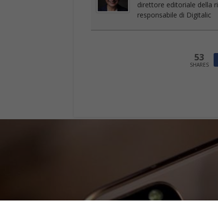
direttore editoriale della
responsabile di Digitalic
53
SHARES