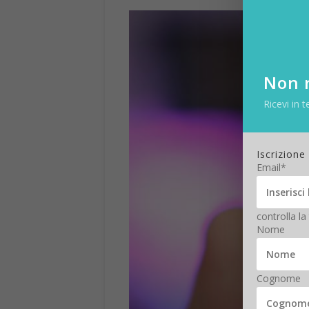
Non r
Ricevi in t
Iscrizione
Email*
controlla la
Nome
Cognome