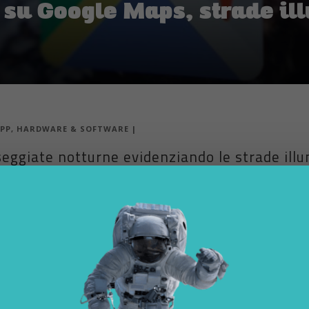
 su Google Maps, strade il
PP
,
HARDWARE & SOFTWARE
|
seggiate notturne evidenziando le strade ill
funzione su Google Maps. Per gli utenti che utilizzano l’applicazione
che mostrerà ai “viaggiatori notturni” dove si trovano le strade ben ill
di con un nuovo livello di “illuminazione” che
evidenzia le strade il
e Maps, XDADevelopers, i cui esperti hanno estratto righe di codice
 arrivando. Dalle informazioni ivi contenute, sembra che Google Maps e
a attiva
e non è possibile sapere quando potrebbe diventare ufficiale 