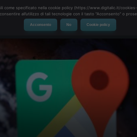
ili come specificato nella cookie policy (https://www.digitalic.it/cookie
cconsentire all’utilizzo di tali tecnologie con il tasto "Acconsento" o pro
Acconsento
No
Cookie policy
evice
Social Network
App
Automotive
Tech-News