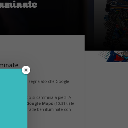
luminate
uminate
 di Big G è stato segnalato che Google
uminate.
luminate
quando si cammina a piedi. A
nella beta di Google Maps
(10.31.0) le
videnzierà le strade ben illuminate con
e utilizzabile.