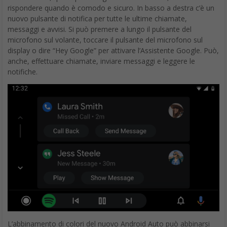
rispondere quando è comodo e sicuro. In basso a destra c’è un
nuovo pulsante di notifica per tutte le ultime chiamate,
messaggi e avvisi. Si può premere a lungo il pulsante del
microfono sul volante, toccare il pulsante del microfono sul
display o dire “Hey Google” per attivare l’Assistente Google. Può,
anche, effettuare chiamate, inviare messaggi e leggere le
notifiche.
L’abbinamento di colori del nuovo Android Auto può abbinarsi