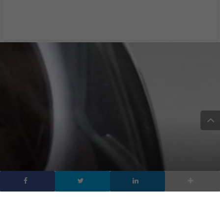
Elon Musk: “Sulla Luna
nel 2021” e lui vuole