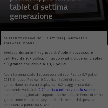
tablet di settima
generazione
DA
FRANCESCO MARINO
|
11 SET 2019
|
HARDWARE &
SOFTWARE
,
MOBILE
|
Svelato durante il keynote di Apple il successore
dell’iPad da 9,7 pollici. Il nuovo iPad include un display
più grande che arriva a 10,2 pollici
Apple ha annunciato il successore del suo iPad da 9,7 pollici
2018, il nuovo iPad da 10.2 pollici. ll tablet di settima
generazione ha ora un display da 10,2 “, aggiornato dalla
precedente varietà da
9,7″ lanciato nel marzo dello scorso
anno
. L’iPad aggiornato supporta anche la Apple Pencil di prima
generazione e la Smart Keyboard dell’azienda. Il dispositivo
continuerà a partire da $ 329.