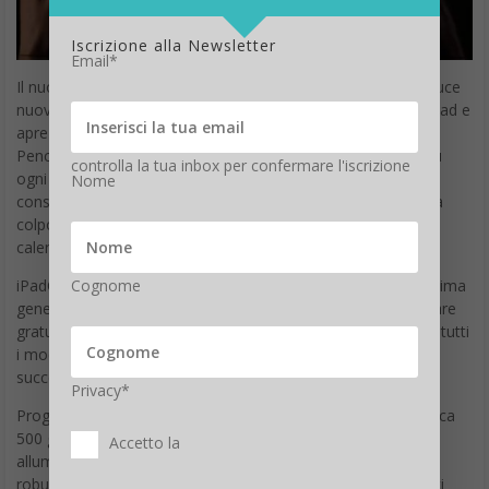
Iscrizione alla Newsletter
Email*
Il nuovo iPad da 10.2 pollici porta con se
iPadOS
che introduce
nuovi modi potenti di lavorare con più file e documenti su iPad e
apre nuove possibilità di creatività e produttività con Apple
Pencil. Una schermata Home riprogettata mostra più app su
controlla la tua inbox per confermare l'iscrizione
ogni pagina e ora è possibile aggiungere la vista Oggi,
Nome
consentendo un rapido accesso ai widget per informazioni a
colpo d’occhio tra cui titoli di notizie, meteo e eventi del
calendario.
Cognome
iPadOS viene fornito gratuitamente con il nuovo iPad di settima
generazione e sarà disponibile come aggiornamento software
gratuito il 30 settembre per iPad Air 2 e versioni successive, tutti
i modelli di iPad Pro, iPad di quinta generazione e versioni
successive e iPad mini 4 e versioni successive.
Privacy*
Progettato per essere ultraportatile e robusto, iPad pesa circa
500 grammi e per la prima volta ha un guscio realizzato in
Accetto la
alluminio riciclato al 100%, che offre la stessa resistenza,
robustezza e splendida finitura dell’alluminio di tutti i prodotti