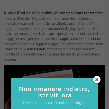
Nuovo iPad da 10.2 pollici, le principali caratteristiche
Il nuovo iPad da 10.2 pollici offrirà un’area dello schermo
ampliata e supporto per la
Smart Keyboard
full-size. L’iPad
aggiornato presenta uno straordinario display Retina da 10,2
pollici con quasi 3,5 milioni di pixel per godere di oltre un milione
di app, inclusi i più recenti giochi di
Apple Arcade
, e le ultime
innovazioni tra cui il supporto Apple Pencil di prima generazione,
il
veloce chip A10 Fusion
, fotocamere e sensori avanzati,
portabilità e connettività senza pari, facilità d’uso e un’ottima
batteria.
Non rimanere indietro,
iscriviti ora
Ricevi in tempo reale le notizie del digitale