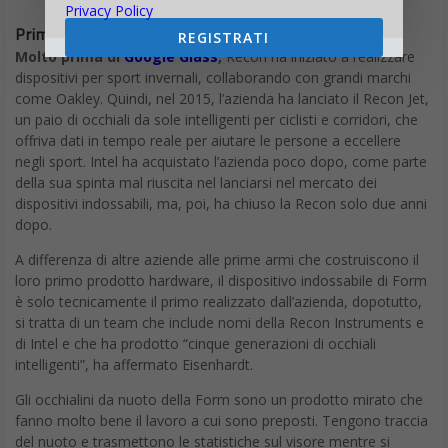
Privacy Policy
Prima dei Google Glass
REGISTRATI
Molto prima di
Google Glass
,
Recon ha iniziato a realizzare
dispositivi per sport invernali, collaborando con grandi marchi
come Oakley. Quindi, nel 2015, l’azienda ha lanciato il Recon Jet,
un paio di occhiali da sole intelligenti per ciclisti e corridori, che
offriva dati in tempo reale per aiutare le persone a eccellere
negli sport. Intel ha acquistato l’azienda poco dopo, come parte
della sua spinta mal riuscita nel lanciarsi nel mercato dei
dispositivi indossabili, ma, poi, ha chiuso la Recon solo due anni
dopo.
A differenza di altre aziende alle prime armi che costruiscono il
loro primo prodotto hardware, il dispositivo indossabile di Form
è solo tecnicamente il primo realizzato dall’azienda, dopotutto,
si tratta di un team che include nomi della Recon Instruments e
di Intel e che ha prodotto “cinque generazioni di occhiali
intelligenti”, ha affermato Eisenhardt.
Gli occhialini da nuoto della Form sono un prodotto mirato che
fanno molto bene il lavoro a cui sono preposti. Tengono traccia
del nuoto e trasmettono le statistiche sul visore mentre si