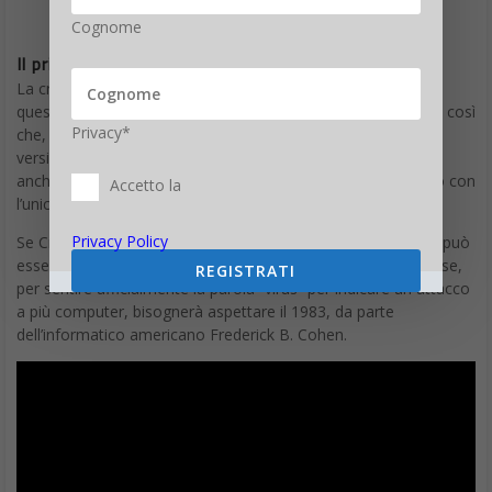
Cognome
Il primo antivirus
La creazione di Creeper portò subito al problema chiave di
questo genere di programmi: come controllare un worm. Fu così
Privacy*
che, contemporaneamente alla creazione della seconda
versione di Creeper, fu scritto anche Reaper, un programma
anch’esso capace di replicarsi e di muoversi nella rete scritto con
Accetto la
l’unico scopo di “debellare” Creeper.
Privacy Policy
Se Creeper può essere considerato il primo
worm
,
Reaper
può
essere considerato
il primo antivirus della storia
. Anche se,
REGISTRATI
per sentire ufficialmente la parola “virus” per indicare un attacco
a più computer, bisognerà aspettare il 1983, da parte
dell’informatico americano Frederick B. Cohen.