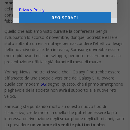
marzo 2019
, ovvero poche settimane dopo l’ufficializzazione
del nuovo
Galaxy S10
, la cui presentazione è attesa come di
Privacy Policy
consueto per il Mobile World Congress di Barcellona di fine
REGISTRATI
febbraio.
Quello che abbiamo visto durante la conferenza per gli
sviluppatori lo scorso 8 novembre, dunque, potrebbe essere
stato soltanto un escamotage per nascondere l’effettivo design
dell’innovativo device. Ma in realtà, Samsung dovrebbe essere
molto più avanti nel suo sviluppo, per poter essere pronta alla
presentazione ufficiale già durante il mese di marzo.
Yonhap News, inoltre, ci svela che il Galaxy F potrebbe essere
affiancato da una speciale versione del Galaxy S10, ovvero
quella con modem
5G
: segno, questo, che il primo smartphone
pieghevole della società non avrà il supporto alle nuove reti
veloci.
Samsung sta puntando molto su questo nuovo tipo di
dispositivo, crede molto in quella che potrebbe essere la più
interessante rivoluzione degli smartphone degli ultimi anni, tanto
da prevedere
un volume di vendite piuttosto alto
.