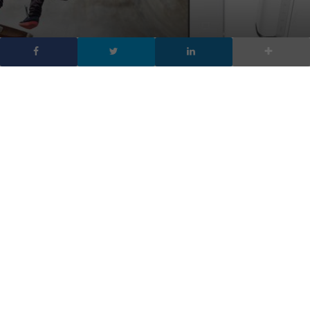
Lenovo Mirage Camera,
video VR a 180° su
YouTube
DA
FRANCESCO MARINO
|
10 GEN 2018
|
HARDWARE &
SOFTWARE
|
Lenovo Mirage Camera è progettata per riprodurre in
streaming video VR a 180°, ha 2 videocamere fisheye
che registrano filmati 3D super-grandangolari
Lenovo ha annunciato al CES 2018 Mirage Camera per video VR
a 180°, una fotocamera istantanea progettata per riprodurre in
streaming video VR a 180 gradi.