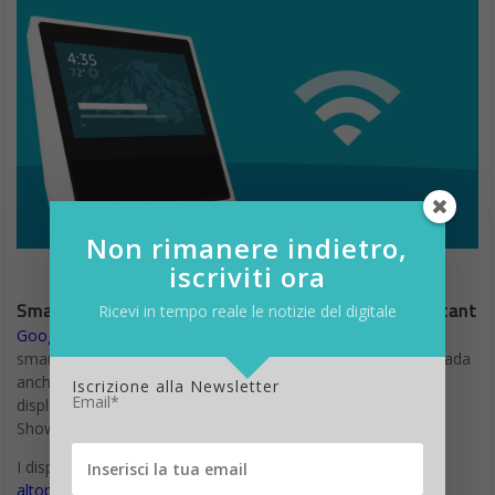
Non rimanere indietro,
iscriviti ora
Smart speaker con display basati su Google Assistant
Ricevi in tempo reale le notizie del digitale
Google Assistant
è già attiva su molti dispositivi, tra cui
smartphone, altoparlanti e persino cuffie e presto si farà strada
anche in una nuova categoria di prodotti chiamata smart
Iscrizione alla Newsletter
Email*
display, entrando in diretta competizione con l’ Amazon Eco
Show.
I display intelligenti sono fondamentalmente
come gli
altoparlanti intelligenti
, ma con uno schermo che fornisce