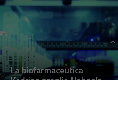
La biofarmaceutica
Kedrion sceglie Neboola
e VMC on AWS per il
disaster recovery in cloud