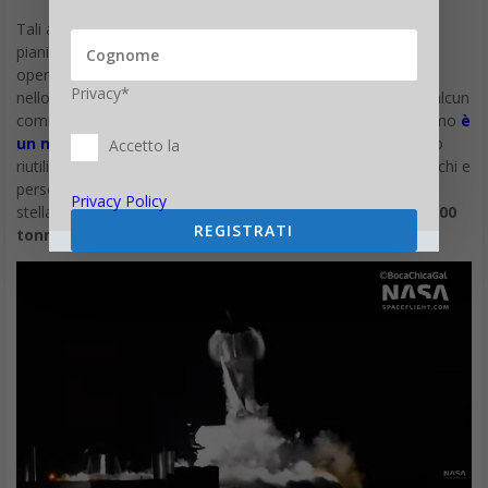
Tali anomalie non sembrano però rallentare in alcun modo i
piani della compagnia americana, e rientrano nelle normali
operazioni di testing che vengono effettuate prima dei lanci
Privacy*
nello spazio.
SpaceX
, interpellata da CNET, non ha diffuso alcun
commento a riguardo. Quello appena testato come ribadiamo
è
un nuovo prototipo di Starship
, un veicolo interplanetario
Accetto la
riutilizzabile progettato dalla compagnia per trasportare carichi e
persone sulla Luna e su Marte. Secondo SpaceX, ogni nave
Privacy Policy
stellare sarebbe in grado di trasportare un
carico di oltre 100
REGISTRATI
tonnellate
e 100 passeggeri alla volta.