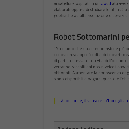
ai satelliti e ospitati in un
cloud
attraverso
elaborati oppure di studiare le affinità
geofisiche ad alta risoluzione e servizi 
Robot Sottomarini per
“Riteniamo che una comprensione più pro
conoscenza approfondita dei nostri ocea
di parti interessate alla vita dell’oceano
verranno raccolti dai nostri veicoli capac
abbonati. Aumentare la conoscenza degli 
siano disponibili a pagare: questo è l’obi
Acousonde, il sensore IoT per gli ani