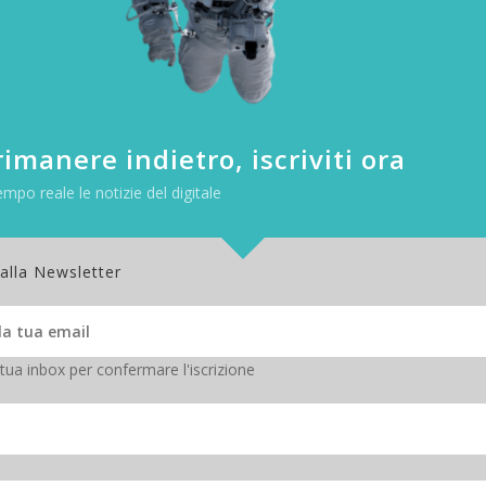
imanere indietro, iscriviti ora
empo reale le notizie del digitale
 alla Newsletter
 tua inbox per confermare l'iscrizione