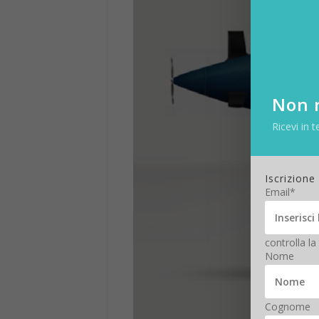
Non r
Ricevi in t
Iscrizione
Email*
controlla la
Nome
Cognome