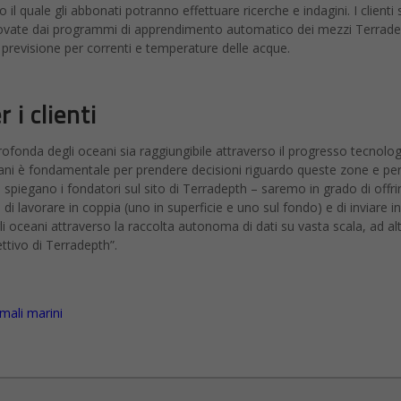
 il quale gli abbonati potranno effettuare ricerche e indagini. I clienti
 trovate dai programmi di apprendimento automatico dei mezzi Terradep
di previsione per correnti e temperature delle acque.
 i clienti
fonda degli oceani sia raggiungibile attraverso il progresso tecnolog
ni è fondamentale per prendere decisioni riguardo queste zone e per
 – spiegano i fondatori sul sito di Terradepth – saremo in grado di offri
i di lavorare in coppia (uno in superficie e uno sul fondo) e di inviare i
oceani attraverso la raccolta autonoma di dati su vasta scala, ad alta
ettivo di Terradepth”.
mali marini