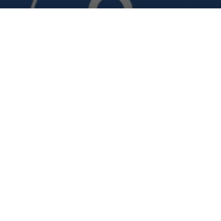
 chat online, la tecnologia
fili
|
HARDWARE & SOFTWARE
|
 consente di scansionare le chat alla ricerca