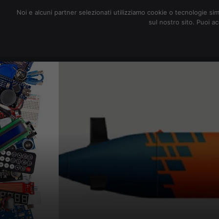
redazione@digitalic.it
Noi e alcuni partner selezionati utilizziamo cookie o tecnologie sim
sul nostro sito. Puoi a
Hardware & Software
D