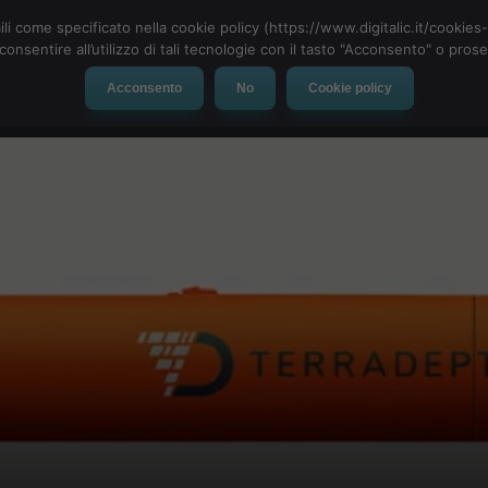
ili come specificato nella cookie policy (https://www.digitalic.it/cookie
cconsentire all’utilizzo di tali tecnologie con il tasto "Acconsento" o pro
Acconsento
No
Cookie policy
evice
Social Network
App
Automotive
Tech-News