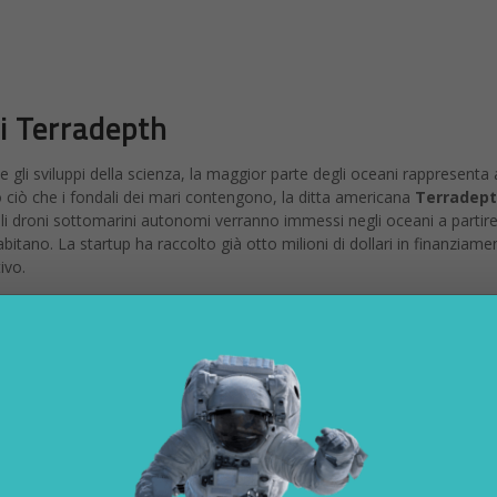
di Terradepth
gli sviluppi della scienza, la maggior parte degli oceani rappresenta a
o ciò che i fondali dei mari contengono, la ditta americana
Terradep
ali droni sottomarini autonomi verranno immessi negli oceani a partire
 abitano. La startup ha raccolto già otto milioni di dollari in finanziamen
ivo.