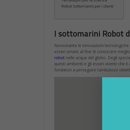
Terradepth per la scienza
Robot Sottomarini per i clienti
I sottomarini Robot 
Nonostante le innovazioni tecnologiche e 
esseri umani; al fine di conoscere megli
robot
nelle acque del globo. Degli speci
questi ambienti e gli esseri viventi che li
fondatori a perseguire l’ambizioso obiett