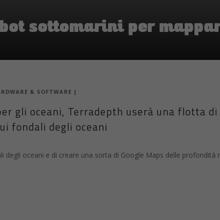
obot sottomarini per mappar
ARDWARE & SOFTWARE
|
er gli oceani, Terradepth userà una flotta di
ui fondali degli oceani
i degli oceani e di creare una sorta di Google Maps delle profondità 