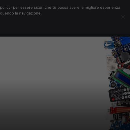
Chi siamo
Contatti
Pubblicità
s-policy) per essere sicuri che tu possa avere la migliore esperienza
seguendo la navigazione.
Eventi Digitalic
Cerca