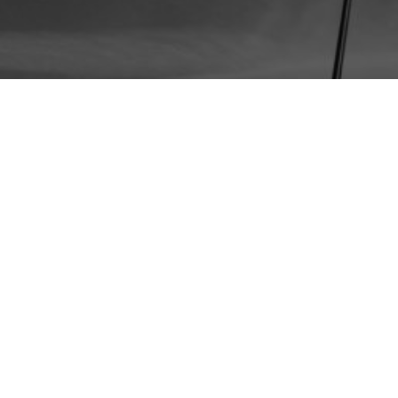
Data4 investe 2
center in Italia
DA
FRANCESCO MARINO
|
2 LUG 2019
|