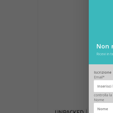
Non r
Ricevi in t
Iscrizione
Email*
controlla la
Nome