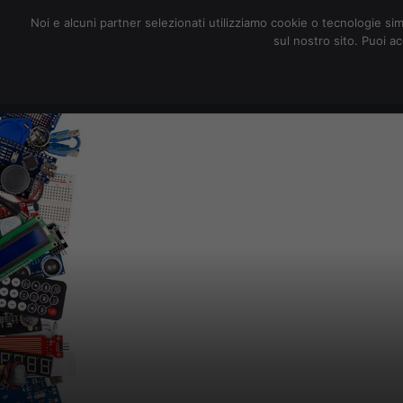
redazione@digitalic.it
Noi e alcuni partner selezionati utilizziamo cookie o tecnologie sim
sul nostro sito. Puoi a
Hardware & Software
D