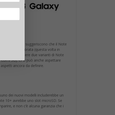
 notizie attuali suggeriscono che il Note
ocamera perforata (questa volta in
i potrebbero essere due varianti di Note
 con il 5G). Ci si può anche aspettare
 aspetti ancora da definire.
suno dei nuovi modelli includerebbe un
 Note 10+ avrebbe uno slot microSD. Se
parire, e non c’è alcuna garanzia che i