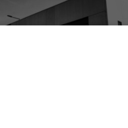
50 milioni di euro per un 
HARDWARE & SOFTWARE
|