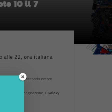
te 10 il 7
 alle 22, ora italiana
o che terrà il suo secondo evento
no le 22.
ia molto all’immaginazione. Il
Galaxy