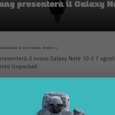
ung presenterà il Galaxy No
HARDWARE & SOFTWARE
,
MOBILE
|
resenterà il nuovo Galaxy Note 10 il 7 agosto
vento Unpacked
sung presenterà il
Galaxy Note 10
il 7 agosto, la società ha annunciat
0 Eastern Time, nel Barclays Center di Brooklyn, quando in Italia saran
a aspettarsi, ma l’immagine del teaser incentrata sul pennino non lasc
dello spettacolo, ed è solo questione di definire gli ultimi dettagli.