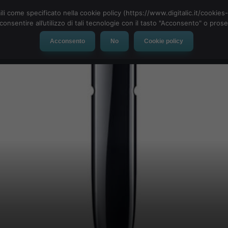
ili come specificato nella cookie policy (https://www.digitalic.it/cookie
cconsentire all’utilizzo di tali tecnologie con il tasto "Acconsento" o pro
Acconsento
No
Cookie policy
evice
Social Network
App
Automotive
Tech-News