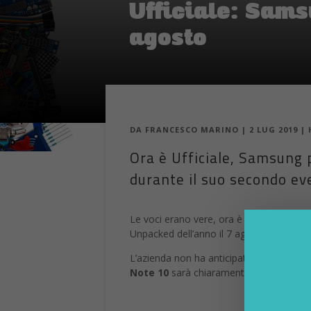
Ufficiale: Sams
agosto
DA
FRANCESCO MARINO
|
2 LUG 2019
|
Ora è Ufficiale, Samsung p
durante il suo secondo e
Le voci erano vere, ora è ufficiale: Sam
Unpacked dell’anno il 7 agosto alle 16:0
L’azienda non ha anticipato nulla su cos
Note 10
sarà chiaramente il protagonista 