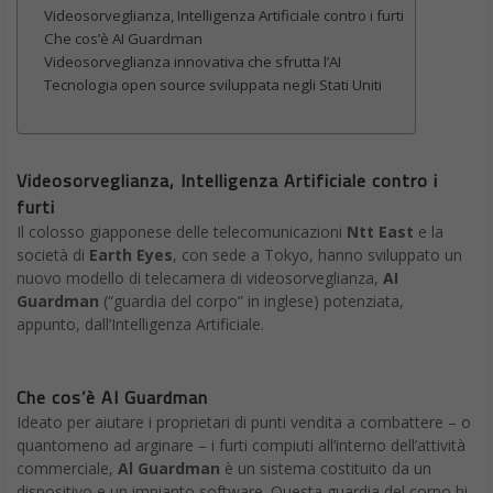
Videosorveglianza, Intelligenza Artificiale contro i furti
Che cos’è AI Guardman
Videosorveglianza innovativa che sfrutta l’AI
Tecnologia open source sviluppata negli Stati Uniti
Videosorveglianza, Intelligenza Artificiale contro i
furti
Il colosso giapponese delle telecomunicazioni
Ntt East
e la
società di
Earth Eyes
, con sede a Tokyo, hanno sviluppato un
nuovo modello di telecamera di videosorveglianza,
AI
Guardman
(“guardia del corpo” in inglese) potenziata,
appunto, dall’Intelligenza Artificiale.
Che cos’è AI Guardman
Ideato per aiutare i proprietari di punti vendita a combattere – o
quantomeno ad arginare – i furti compiuti all’interno dell’attività
commerciale,
Al Guardman
è un sistema costituito da un
dispositivo e un impianto software. Questa guardia del corpo hi-