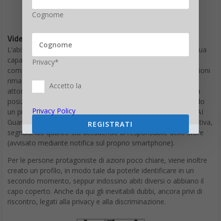
Cognome
Videosorveglianza innovativa che sfrutta l’AI
L’abilità di questa
videocamera innovativa
emerge dalla sua
capacità di individuare, nei minimi dettagli e in modo
Privacy*
completamente automatizzato, atteggiamenti sospetti o azioni
rimandabili a un furto (ad esempio, l’incessante guardarsi
Accetto la
attorno con sospetto di un cliente oppure il suo osservare la
posizione delle videocamere di sorveglianza, magari tradendo
Privacy Policy
un pizzico di nervosismo). Un’ulteriore nota di merito è che AI
Guardman riesce ad attivarsi in maniera istantanea e preventiva,
REGISTRATI
segnalando quanto sta accadendo al responsabile dello store
(avvisato mediante notifica sul proprio smartphone).
Per le persone protagoniste di azioni poco chiare, viene inoltre
creato un profilo, in modo tale da poterle identificare in un
secondo momento, seppur indossino abiti diversi o abbiano il
capo coperto. Anche da qui gli inevitabili dubbi, ancora privi di
riscontro, legati alla privacy e alla discriminazione.