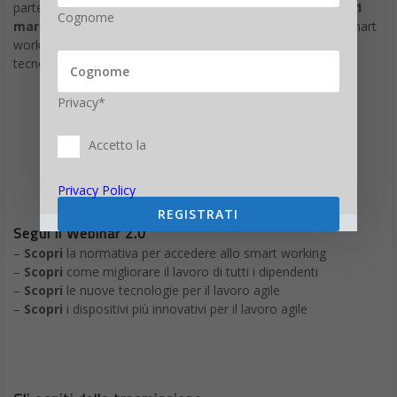
partecipazione di Microsoft e AMD, trasmesso in diretta il
31
Cognome
marzo alle 15,00
per sapere tutto quello che serve sullo smart
working, sulla trasformazione dei luoghi di lavoro, e sulla a
tecnologia che rende tutto questo possibile.
Il WEBINAR è GRATUITO
Privacy*
Accetto la
Privacy Policy
REGISTRATI
Segui il Webinar 2.0
–
Scopri
la normativa per accedere allo smart working
–
Scopri
come migliorare il lavoro di tutti i dipendenti
–
Scopri
le nuove tecnologie per il lavoro agile
–
Scopri
i dispositivi più innovativi per il lavoro agile