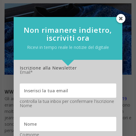
Non rimanere indietro,
iscriviti ora
Ricevi in tempo reale le notizie del digitale
Iscrizione alla Newsletter
Email*
WWDC 2019 i Regali di Apple: la giacca
Gli anni scorsi i regali di Apple per i partecipanti al
WWDC 2019
controlla la tua inbox per confermare l'iscrizione
erano giacche Levi’s personalizzate. Quest’anno le giacche sono
Nome
molto più versatili, ma non hanno il marchio Levi’s e il design
jeans. Le giacche sono disponibili in una vasta gamma di colori e
sono double face. Hanno anche un bottone WWDC 2019
personalizzato davanti.
Cognome