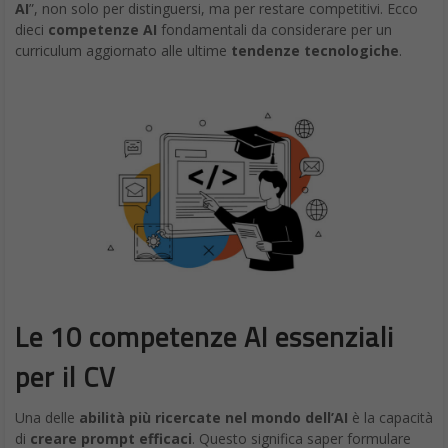
Le 10 competenze AI essenziali
per il CV
Una delle
abilità più ricercate nel mondo dell’AI
è la capacità
di
creare prompt efficaci
. Questo significa saper formulare
istruzioni chiare e precise (prompt) per i modelli di
AI
generativa
, comprendendo a fondo come i modelli
LLM
(Large Language Models)
processano le informazioni.