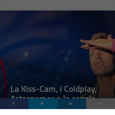
La Kiss-Cam, i Coldplay,
Astronomer e le regole
delle big tech
DA
FRANCESCO
|
20 LUG 2025
|
TECH-NEWS
|