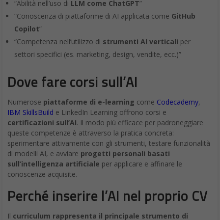
“Competenza nell’utilizzo di
strumenti AI verticali
per
settori specifici (es. marketing, design, vendite, ecc.)”
Dove fare corsi sull’AI
Numerose
piattaforme di e-learning
come
Codecademy
,
IBM SkillsBuild
e LinkedIn Learning offrono corsi e
certificazioni sull’AI
. Il modo più efficace per padroneggiare
queste competenze è attraverso la pratica concreta:
sperimentare attivamente con gli strumenti, testare funzionalità
di modelli AI, e avviare
progetti personali basati
sull’intelligenza artificiale
per applicare e affinare le
conoscenze acquisite.
Perché inserire l’AI nel proprio CV
Il
curriculum rappresenta il principale strumento di
presentazione nel mondo del lavoro
guidato dall’intelligenza
artificiale. Investire proattivamente nell’acquisizione e nella
valorizzazione di queste competenze posizionerà un candidato