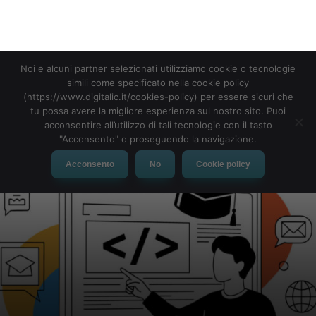
MENU
Noi e alcuni partner selezionati utilizziamo cookie o tecnologie
simili come specificato nella cookie policy
(https://www.digitalic.it/cookies-policy) per essere sicuri che
tu possa avere la migliore esperienza sul nostro sito. Puoi
acconsentire all’utilizzo di tali tecnologie con il tasto
"Acconsento" o proseguendo la navigazione.
Acconsento
No
Cookie policy
10 competenze AI da
inserire nel curriculum