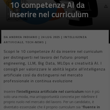
DA
ANDREA INDIANO
|
24 LUG 2025
|
INTELLIGENZA
ARTIFICIALE
,
TECH-NEWS
|
Scopri le 10 competenze AI da inserire nel curriculum
per distinguerti nel lavoro del futuro: prompt
engineering, LLM, Big Data, MLOps e creatività AI. I
consigli per valorizzare le abilità legate all’intelligenza
artificiale così da distinguersi nel mercato
professionale in continua evoluzione
Inserire
l’intelligenza artificiale nel curriculum
non è più
solo una moda, ma un’opportunità concreta per ridefinire il
proprio ruolo nel mercato del lavoro. Per un candidato, è
diventato essenziale che il proprio curriculum sia “
fluente in
AI
”, non solo per distinguersi, ma per restare competitivi. Ecco
dieci
competenze AI
fondamentali da considerare per un
curriculum aggiornato alle ultime
tendenze tecnologiche
.