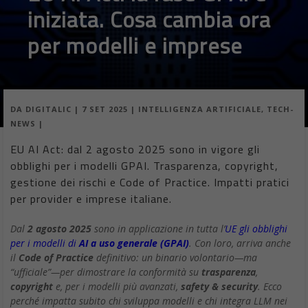
DA
FRANCESCO MARINO
|
7 SET 2025
|
TECH-NEWS
|
La Commissione EU multa Google 2,95 miliardi € per
abuso nell’ad-tech e impone rimedi strutturali.
Minaccia anche l’obbligo di disinvestire nel settore se
non cambia le pratiche entro 60 giorni
La Commissione europea ha inflitto un colpo durissimo a
Google, multando il colosso di Mountain View per 2,95 miliardi
di euro – l’equivalente di 3,45 miliardi di dollari – per abuso di
posizione dominante nel settore della pubblicità digitale. La
sanzione, annunciata il 5 settembre 2025, rappresenta la quarta
multa antitrust che l’Unione Europea impone al gigante
tecnologico nell’ultimo decennio, segnando un nuovo capitolo
nella battaglia regolamentare tra Bruxelles e Big Tech.
Leggi anche:
la
guida completa alla sovranità digitale
, con
cloud sovrano, AI, dati, open source, cybersecurity e strategie
per aziende e PA.