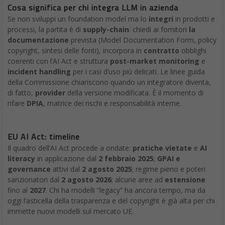
La reazione di Google alla multa e le prospettive di
ricorso
Come prevedibile, Google ha annunciato l’intenzione di fare
ricorso contro la decisione della Commissione europea.
L’azienda ha storicamente contestato le multe antitrust
europee, sostenendo che i suoi servizi favoriscono l’innovazione
e offrono benefici concreti a consumatori e aziende.
Il processo di appello si preannuncia lungo e complesso, con
possibili sviluppi che potrebbero estendersi per diversi anni
attraverso i tribunali europei. Durante questo periodo, tuttavia,
Google dovrà comunque implementare i rimedi strutturali
richiesti dalla Commissione, a meno di non ottenere una
sospensione cautelare dai tribunali.
La strategia difensiva di Google si baserà probabilmente sulla
contestazione dell’interpretazione europea delle pratiche di self-
preferencing e sulla dimostrazione che i propri servizi generano
efficienze pro-competitive. Tuttavia, il track record della
Commissione nelle cause antitrust contro Google suggerisce