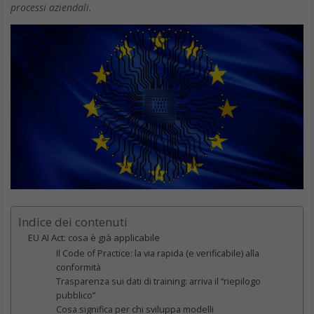
L’ EU multa Google: self-preferencing nell’ad-tech
La Commissione europea ha multato Google 2,95 miliardi di
euro per violazione delle norme antitrust dell’UE che distorcono
la concorrenza nel settore della tecnologia pubblicitaria (‘adtech’)
favorendo i propri servizi online. L’accusa centrale ruota attorno
alle pratiche di “
self-preferencing
” – ovvero la preferenza
sistematica accordata ai propri servizi pubblicitari a discapito
della concorrenza.