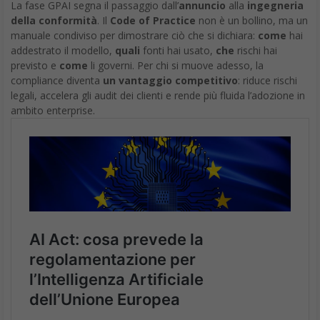
che Bruxelles dispone di elementi probatori solidi a supporto
delle proprie accuse.
Multa Google, cosa dice Trump
La multa ha immediatamente scatenato reazioni politiche oltre
Atlantico, con il presidente americano
Donald Trump
che ha
minacciato un’indagine sui dazi commerciali in risposta alla
sanzione europea. Trump venerdì ha criticato la multa dell’UE,
alimentando le tensioni commerciali tra Stati Uniti ed Europa
proprio mentre entrambe le giurisdizioni stanno intensificando la
regolamentazione del settore tecnologico.
Questa dinamica evidenzia come le questioni antitrust nel
settore tech abbiano ormai assunto rilevanza geopolitica,
andando oltre le considerazioni puramente economiche per
toccare questioni di sovranità digitale e competitività industriale.
L’Europa sta chiaramente utilizzando le proprie competenze
regolatorie per riequilibrare un settore dominato da aziende
americane, mentre Washington interpreta questi interventi
come attacchi protezionistici ai propri campioni industriali.