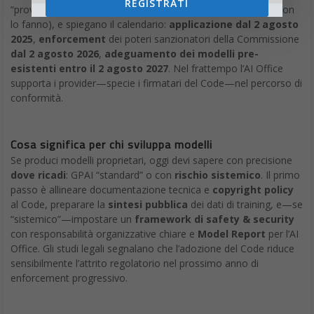
REGISTRATI
UE multa Google: le implicazioni per il futuro
La decisione della Commissione europea potrebbe catalizzare
cambiamenti profondi nell’ecosistema della pubblicità digitale
globale. Se Google dovesse essere costretta a modificare
strutturalmente la propria presenza nell’ad-tech, si aprirebbe
spazio per nuovi competitor e per modelli alternativi di
intermediazione pubblicitaria.
Tuttavia, la strada verso una concorrenza più equilibrata nell’ad-
tech presenta sfide tecniche e operative significative.
L’ecosistema pubblicitario digitale si è evoluto attorno a
standard e protocolli in gran parte definiti dai leader di mercato,
creando effetti di rete e dipendenze tecnologiche che rendono
complesso l’ingresso di nuovi operatori.
La questione assume dimensioni ancora più ampie
considerando che pratiche simili a quelle contestate a Google
caratterizzano anche altri giganti tecnologici. La decisione
europea potrebbe quindi rappresentare un precedente per futuri
interventi regolativi nei confronti dell’intero ecosistema delle
piattaforme digitali.