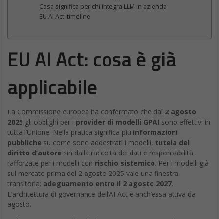
L’ecosistema dell’advertising technology di Google opera
attraverso una complessa catena di servizi interconnessi che
vanno dalle piattaforme per gli inserzionisti agli ad server,
passando per gli ad exchange. Secondo l’indagine della
Commissione, Google avrebbe sfruttato questa posizione
integrata per favorire sistematicamente i propri strumenti
pubblicitari, creando conflitti di interesse strutturali lungo tutta la
supply chain dell’
advertising digitale
.
La problematica è particolarmente delicata perché Google non
si limita a essere un attore nell’ecosistema pubblicitario digitale,
ma ne controlla simultaneamente diverse componenti critiche.
Questa integrazione verticale, secondo Bruxelles, ha permesso
all’azienda di distorcere la concorrenza impedendo ai competitor
di competere ad armi pari nel mercato dell’ad-tech.
Multa a Google: rimedi strutturali
La multa da 2,95 miliardi di euro inflitta a Google, per quanto
significativa, potrebbe rappresentare solo la punta dell’iceberg.
La Commissione ha infatti imposto a Google di implementare
rimedi strutturali entro sessanta giorni
dalla notifica della