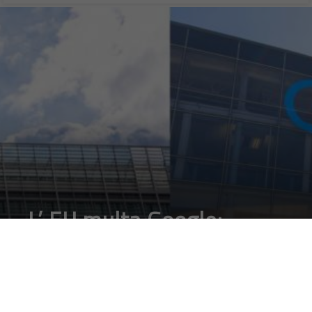
tecnologica, concorrenza di mercato e regolamentazione
pubblica nell’era digitale. Il risultato di questo scontro influenzerà
inevitabilmente le strategie di tutte le piattaforme digitali globali
e potrebbe segnare l’inizio di una nuova fase nella governance
dell’economia digitale mondiale.
Francesco Marino
Giornalista esperto di tecnologia, da oltre 20
anni si occupa di innovazione, mondo digitale,
hardware, software e social. È stato direttore
editoriale della rivista scientifica Newton e ha lavorato per 11
anni al Gruppo Sole 24 Ore. È il fondatore e direttore
responsabile di Digitalic
Load More