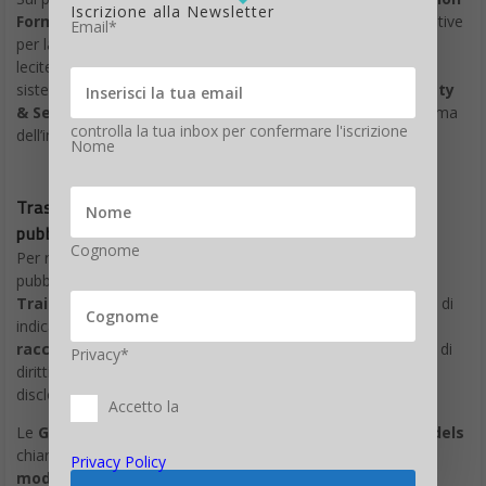
Questa multa si inserisce in un stora di scontri tra Google e le
Iscrizione alla Newsletter
autorità di regolamentazione europee. Negli ultimi dieci anni, la
Email*
Commissione ha già inflitto al gigante
tecnologico tre sanzioni
antitrust significative, dimostrando una determinazione
crescente nel contrastare quello che percepisce come abuso
sistematico di posizione dominante.
controlla la tua inbox per confermare l'iscrizione
Nome
La questione dell’ad-tech assume particolare rilevanza strategica
perché tocca il cuore del modello di business di Google. La
pubblicità digitale rappresenta infatti la principale fonte di ricavi
per Alphabet, la casa madre di Google, generando decine di
miliardi di dollari annui attraverso un ecosistema complesso che
Cognome
connette inserzionisti, editori e consumatori.
L’approccio sempre più assertivo dell’Unione Europea riflette
una filosofia regolatoria che vede nelle pratiche delle big tech
una minaccia strutturale alla concorrenza e all’innovazione nel
Privacy*
mercato unico europeo. Questa visione si traduce in
un’applicazione più rigorosa delle norme antitrust, con sanzioni
Accetto la
che vanno oltre la mera deterrenza economica per abbracciare
interventi strutturali sui modelli di business.
Privacy Policy