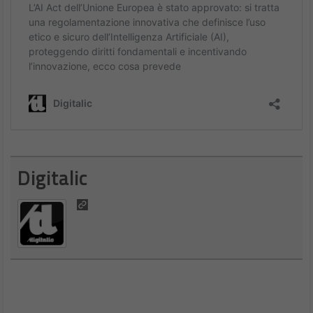
Verso un nuovo equilibrio nell’economia digitale
La multa a Google da 2,95 miliardi di euro rappresenta molto
più di una sanzione finanziaria: costituisce un segnale politico
forte sulla determinazione europea di riformare l’economia
digitale secondo principi di maggiore concorrenza e trasparenza.
I prossimi sessanta giorni saranno cruciali per comprendere se
Google accetterà di modificare strutturalmente la propria
presenza nell’ad-tech o se preferirà sfidare Bruxelles rischiando
l’imposizione di divestiture forzate.
In un mercato dove la pubblicità digitale vale centinaia di miliardi
di dollari globalmente, le decisioni prese nei prossimi mesi in
Europa potrebbero ridefinire gli equilibri competitivi dell’intero
settore. Per Google, la posta in gioco va ben oltre la multa: è in
questione la sostenibilità futura del modello di business che ha
reso l’azienda una delle più potenti al mondo.
La partita tra Google e l’Unione Europea nell’ad-tech è quindi
destinata a diventare un caso di studio cruciale per
comprendere come evolverà il rapporto tra innovazione