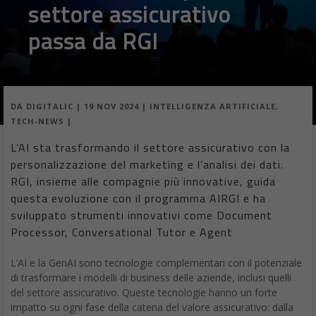
DA
DIGITALIC
|
19 NOV 2024
|
INTELLIGENZA ARTIFICIALE
,
TECH-NEWS
|
L’AI sta trasformando il settore assicurativo con la
personalizzazione del marketing e l’analisi dei dati.
RGI, insieme alle compagnie più innovative, guida
questa evoluzione con il programma AIRGI e ha
sviluppato strumenti innovativi come Document
Processor, Conversational Tutor e Agent
L’AI e la GenAI sono tecnologie complementari con il potenziale
di trasformare i modelli di business delle aziende, inclusi quelli
del settore assicurativo. Queste tecnologie hanno un forte
impatto su ogni fase della catena del valore assicurativo: dalla
personalizzazione delle campagne di marketing, all’analisi dei
dati non strutturati per migliorare la gestione del portafoglio.
Nonostante il settore assicurativo sia meno maturo
nell’adozione dell’AI rispetto ad altri settori, sta registrando una