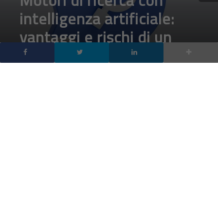
cambiamento epocale
DA
ANDREA INDIANO
|
16 NOV 2024
|
INTELLIGENZA
ARTIFICIALE
,
TECH-NEWS
|
Google, Microsoft e le nuove frontiere della ricerca
online con SearchGPT e simili, ma oltre i vantaggi
emergono rischi di manipolazione e trasparenza.
Con l’integrazione dell’AI nei motori di ricerca, Google e altri
colossi del tech stanno ridisegnando il nostro modo di
informarci. Anziché dover scorrere una lista di link, ora è
possibile ottenere risposte dirette e sintetiche grazie a modelli
linguistici avanzati come
SearchGPT
, che raccoglie informazioni
rilevanti da varie fonti online per restituirle come un unico blocco
di contenuto. Apparentemente, questa tecnologia promette di
semplificare la vita degli utenti, eliminando la necessità di una
navigazione prolungata tra le pagine web. Ma i limiti della sintesi
AI si rivelano evidenti quando si tratta di argomenti complessi e