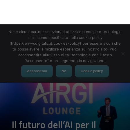
MENU
Noi e alcuni partner selezionati utilizziamo cookie o tecnologie
simili come specificato nella cookie policy
(https://www.digitalic.it/cookies-policy) per essere sicuri che
tu possa avere la migliore esperienza sul nostro sito. Puoi
acconsentire all’utilizzo di tali tecnologie con il tasto
"Acconsento" o proseguendo la navigazione.
Acconsento
No
Cookie policy
Il futuro dell’AI per il
settore assicurativo
passa da RGI