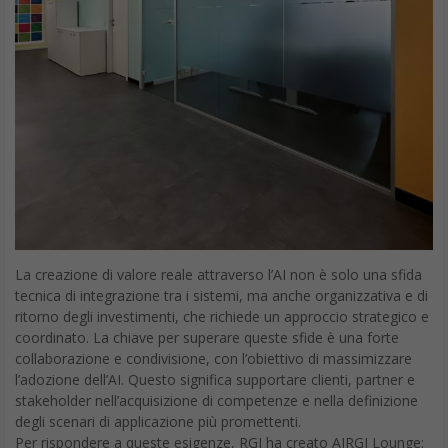
La creazione di valore reale attraverso l’AI non è solo una sfida
tecnica di integrazione tra i sistemi, ma anche organizzativa e di
ritorno degli investimenti, che richiede un approccio strategico e
coordinato. La chiave per superare queste sfide è una forte
collaborazione e condivisione, con l’obiettivo di massimizzare
l’adozione dell’AI. Questo significa supportare clienti, partner e
stakeholder nell’acquisizione di competenze e nella definizione
degli scenari di applicazione più promettenti.
Per rispondere a queste esigenze, RGI ha creato AIRGI Lounge:
un hub di co-innovazione dove le compagnie assicurative
possono esplorare e sviluppare la prossima generazione di
soluzioni. I partecipanti non sono solo osservatori, ma
protagonisti attivi nell’evoluzione del settore assicurativo,