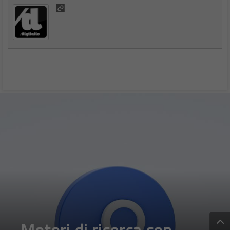
Motori di ricerca con
intelligenza artificiale:
vantaggi e rischi di un