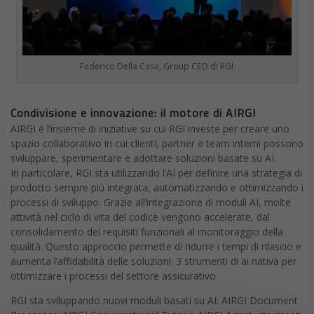
Federico Della Casa, Group CEO di RGI
Condivisione e innovazione: il motore di AIRGI
AIRGI è l’insieme di iniziative su cui RGI investe per creare uno
spazio collaborativo in cui clienti, partner e team interni possono
sviluppare, sperimentare e adottare soluzioni basate su AI.
In particolare, RGI sta utilizzando l’AI per definire una strategia di
prodotto sempre più integrata, automatizzando e ottimizzando i
processi di sviluppo. Grazie all’integrazione di moduli AI, molte
attività nel ciclo di vita del codice vengono accelerate, dal
consolidamento dei requisiti funzionali al monitoraggio della
qualità. Questo approccio permette di ridurre i tempi di rilascio e
aumenta l’affidabilità delle soluzioni. 3 strumenti di ai nativa per
ottimizzare i processi del settore assicurativo
RGI sta sviluppando nuovi moduli basati su AI: AIRGI Document
Processor, AIRGI Conversational Tutor e AIRGI Agent, strumenti
sviluppati in modalità nativa per supportare la gestione di
processi complessi.
Non rimanere indietro,
Con AIRGI Document Processor, i documenti utilizzati dalle