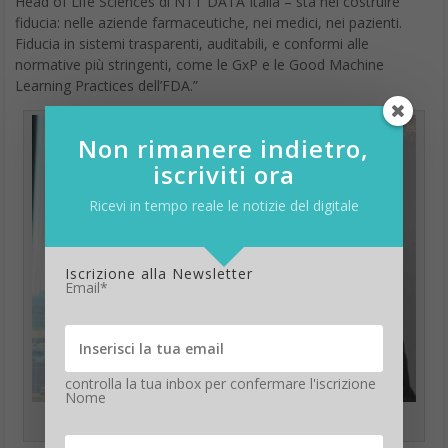
Head of Life Sciences di NTT DATA Italia – sta nel costruire
fiducia: nelle aziende farmaceutiche, nei medici, nei pazienti.
Fiducia in sistemi trasparenti, auditabili, e conformi alle
normative più stringenti, come le GxP e le Good Machine
Learning Practices dell’FDA.”
Non rimanere indietro,
iscriviti ora
Ricevi in tempo reale le notizie del digitale
Iscrizione alla Newsletter
Email*
controlla la tua inbox per confermare l'iscrizione
Nome
Emanuele Corbetta, Head of Life Sciences di NTT DATA Italia