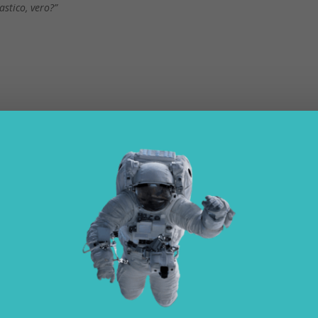
astico, vero?”
Neuralink