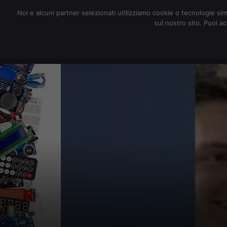
redazione@digitalic.it
Noi e alcuni partner selezionati utilizziamo cookie o tecnologie sim
sul nostro sito. Puoi a
Hardware & Software
D