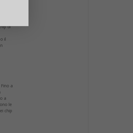
una
di di
hip di
o il
un
 Fino a
à
so a
gono le
ei chip