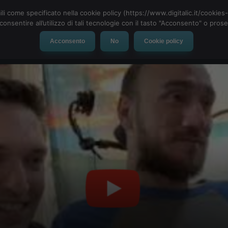
ili come specificato nella cookie policy (https://www.digitalic.it/cookie
cconsentire all’utilizzo di tali tecnologie con il tasto "Acconsento" o pro
Acconsento
No
Cookie policy
evice
Social Network
App
Automotive
Tech-News