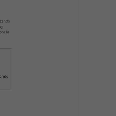
izzando
ug
ora la
vorato