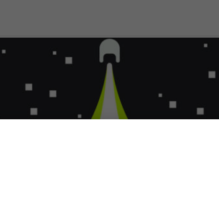
me in codice Vanilla Ice C