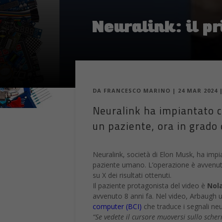
Neuralink: il p
DA
FRANCESCO MARINO
|
24 MAR 2024
Neuralink ha impiantato co
un paziente, ora in grado
Neuralink, società di Elon Musk, ha impi
paziente umano. L’operazione è avvenuta 
su X dei risultati ottenuti.
Il paziente protagonista del video è
Nol
avvenuto 8 anni fa. Nel video, Arbaugh u
computer (BCI)
che traduce i segnali neura
“Se vedete il cursore muoversi sullo sche