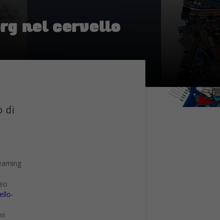
rg nel cervello
o di
reaming
ueo
ello-
un