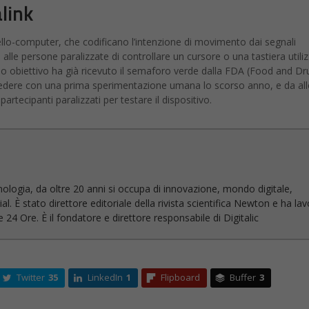
link
llo-computer, che codificano l’intenzione di movimento dai segnali
 alle persone paralizzate di controllare un cursore o una tastiera util
so obiettivo ha già ricevuto il semaforo verde dalla FDA (Food and Dr
rocedere con una prima sperimentazione umana lo scorso anno, e da all
artecipanti paralizzati per testare il dispositivo.
nologia, da oltre 20 anni si occupa di innovazione, mondo digitale,
l. È stato direttore editoriale della rivista scientifica Newton e ha la
 24 Ore. È il fondatore e direttore responsabile di Digitalic
Twitter
35
LinkedIn
1
Flipboard
Buffer
3