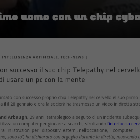
rimo uomo con un chip cybo
|
INTELLIGENZA ARTIFICIALE
,
TECH-NEWS
|
n successo il suo chip Telepathy nel cervell
 di usare un pc con la mente
antato con successo proprio chip Telepathy nel cervello el suo primo
il il 28 gennaio e ora la socierà ha trasmesso un video in diretta st
and Arbaugh
, 29 anni, tetraplegico a seguito di un incidente subacq
tilizza un computer per giocare a scacchi, sfruttando
l’interfaccia cerv
li in istruzioni per i dispositivi esterni, nell’occasione, il computer.
rmo, sono io”, ha dichiarato con orgoglio durante la diretta, muovendo 