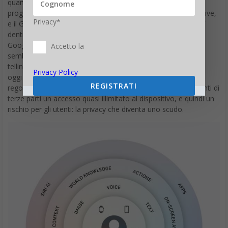
quando lo lasciano finiscono in un Private Cloud Compute
progettato per non vedere nulla. Quella architettura sopravvive,
Privacy*
e il Gemini su misura, stando alle ricostruzioni, gira proprio lì
dentro, sotto controllo Apple, senza transitare dai server di
Google. Sul piano dei dati, quindi, cambia meno di quanto
Accetto la
sembri, ma cambia tutto sul piano del racconto, dello story
telling. La stessa parola che fino a ieri serviva a vendere Siri,
Privacy Policy
oggi serve a non venderla in Europa: Apple sostiene che le
REGISTRATI
regole europee sull’interoperabilità imporrebbero ad assistenti di
terze parti un accesso quasi illimitato al dispositivo, e quindi un
rischio per gli utenti: la privacy che diventa uno scudo.