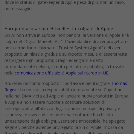
dove lo status di gatekeeper di Apple pesa di più; non un caso,
un messaggio.
Europa esclusa: per Bruxelles la colpa è di Apple
Siri AI non arriva in Europa, non per ora, la versione di Apple è “è
colpa del Digital Markets Act”. L’azienda dice di aver progettato
un intermediario chiamato “Trusted System Agent” e di aver
proposto un rilascio graduale su diciotto mesi, e di essersi vista
respingere ogni proposta; Craig Federighi si è detto
profondamente deluso, la nota per latro è pubblica, la trovate
nella
comunicazione ufficiale di Apple sul ritardo in UE
.
Bruxelles racconta l’opposto: il portavoce per il digitale
Thomas
Regnier h
a messo la responsabilità interamente su Cupertino:
nulla nel DMA vieta ad Apple di lanciare nuovi prodotti in Europa,
è Apple a non essere riuscita a costruire soluzioni di
interoperabilità all’altezza degli standard europei di privacy e
sicurezza, e invece di cercarne una conforme ha chiesto
un’esenzione dagli obblighi. Esenzione impossibile, ha spiegato
Regnier, perché avrebbe privilegiato la Siri di Apple, mossa da
Google, sui dispositivi Apple, negando agli altri agenti la stessa