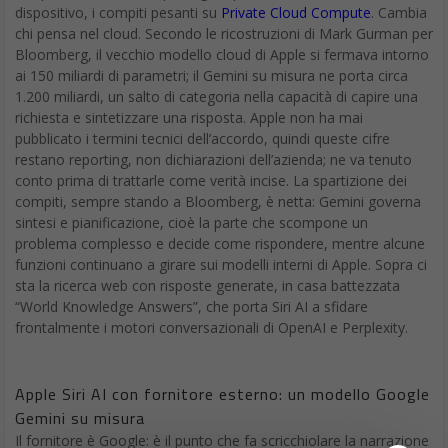
dispositivo, i compiti pesanti su
Private Cloud Compute
. Cambia
chi pensa nel cloud. Secondo le ricostruzioni di Mark Gurman per
Bloomberg, il vecchio modello cloud di Apple si fermava intorno
ai 150 miliardi di parametri; il Gemini su misura ne porta circa
1.200 miliardi, un salto di categoria nella capacità di capire una
richiesta e sintetizzare una risposta. Apple non ha mai
pubblicato i termini tecnici dell’accordo, quindi queste cifre
restano reporting, non dichiarazioni dell’azienda; ne va tenuto
conto prima di trattarle come verità incise.
La spartizione dei
compiti, sempre stando a Bloomberg, è netta: Gemini governa
sintesi e pianificazione, cioè la parte che scompone un
problema complesso e decide come rispondere, mentre alcune
funzioni continuano a girare sui modelli interni di Apple. Sopra ci
sta la ricerca web con risposte generate, in casa battezzata
“World Knowledge Answers”, che porta Siri AI a sfidare
frontalmente i motori conversazionali di OpenAI e Perplexity.
Apple Siri AI con fornitore esterno
: un modello Google
Gemini su misura
Il fornitore è Google: è il punto che fa scricchiolare la narrazione