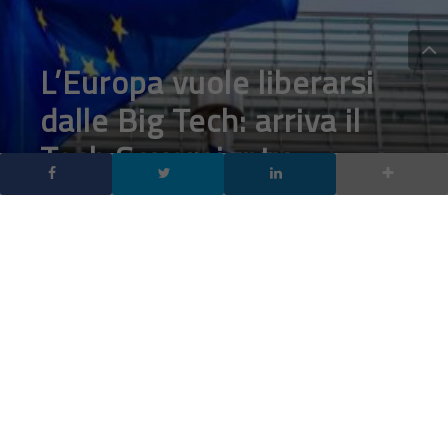
L’Europa vuole liberarsi
dalle Big Tech: arriva il
Tech Sovereignty
Package, il piano per la
sovranità digitale
europea
DA
FRANCESCO MARINO
|
13 GIU 2026
|
HARDWARE &
SOFTWARE
,
INTELLIGENZA ARTIFICIALE
|
0 COMMENTI
La sovranità digitale europea entra in una nuova fase:
con il Tech Sovereignty Package, la Commissione UE