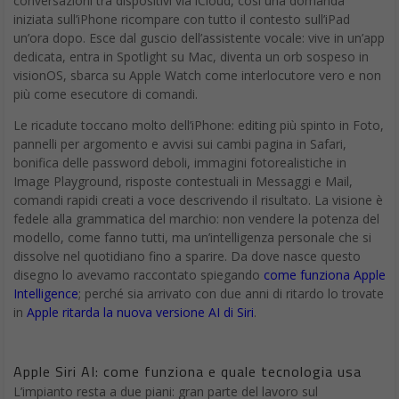
conversazioni tra dispositivi via iCloud, così una domanda
iniziata sull’iPhone ricompare con tutto il contesto sull’iPad
un’ora dopo. Esce dal guscio dell’assistente vocale: vive in un’app
dedicata, entra in Spotlight su Mac, diventa un orb sospeso in
visionOS, sbarca su Apple Watch come interlocutore vero e non
più come esecutore di comandi.
Le ricadute toccano molto dell’iPhone: editing più spinto in Foto,
pannelli per argomento e avvisi sui cambi pagina in Safari,
bonifica delle password deboli, immagini fotorealistiche in
Image Playground, risposte contestuali in Messaggi e Mail,
comandi rapidi creati a voce descrivendo il risultato. La visione è
fedele alla grammatica del marchio: non vendere la potenza del
modello, come fanno tutti, ma un’intelligenza personale che si
dissolve nel quotidiano fino a sparire. Da dove nasce questo
disegno lo avevamo raccontato spiegando
come funziona Apple
Intelligence
; perché sia arrivato con due anni di ritardo lo trovate
in
Apple ritarda la nuova versione AI di Siri
.
Apple Siri AI: c
ome funziona e quale tecnologia usa
L’impianto resta a due piani: gran parte del lavoro sul