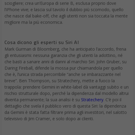
sciogliere; crea un’Europa di serie B, esclusa proprio dove
l’iPhone vive; e lascia sul tavolo il dubbio più scomodo, quello
che nasce dal bake-off, che agli utenti non sia toccata la mente
migliore ma la più economica.
Cosa dicono gli esperti su Siri AI
Mark Gurman di Bloomberg, che ha anticipato l’accordo, frena
gli entusiasmi: nessuna garanzia che gli utenti la adottino, né
che basti a sanare anni di danni al marchio Siri. John Gruber, su
Daring Fireball, difende la mossa pur chiamandola per quello
che è, l’unica strada percorribile “anche se imbarazzante nel
breve”. Ben Thompson, su Stratechery, mette a fuoco la
trappola: prendere Gemini in white-label dà vantaggi subito e un
rischio strutturale dopo, perché la dipendenza dal modello altrui
diventa permanente; la sua analisi è su
Stratechery
. C’è poi il
dettaglio che svela il pubblico vero di questa Siri: la dipendenza
da Gemini è stata fatta filtrare prima agli investitori, nel salotto
televisivo di Jim Cramer, e solo dopo ai clienti.