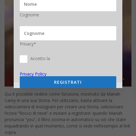
Cognome
Privacy*
Accetto la
Privacy Policy
REGISTRATI
Qui è possibile vedere come funziona, mostrato da Mariah
Carey in una sua Storia. Per utilizzarlo, basta attivare la
videocamera di Instagram per creare una Storia, selezionare
l’icona “fiocco di neve” e iniziare a registrare: quando Mariah
pronuncia “you”, il filtro zooma in automatico su ciò che state
inquadrando in quel momento, come si vede nell’esempio al link
sopra.