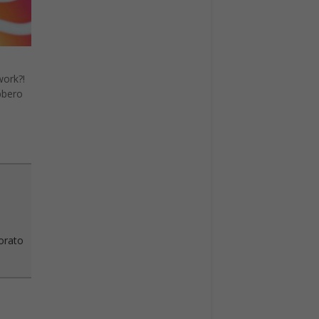
work?!
bbero
vorato