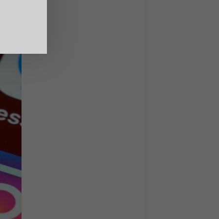
 le
le