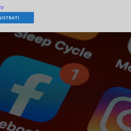
e Facebook ha raccolto in tutto questo tempo e che sono servite, tra
cy
visitati dal singolo utente. Dopo tale data limite, non sarà più possibi
stesse saranno cancellate in via definitiva.
GISTRATI