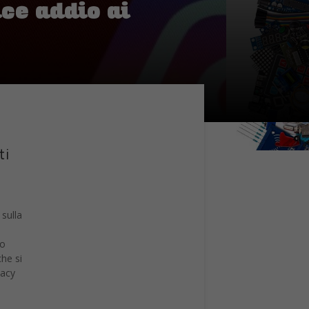
ce addio ai
ti
 sulla
io
he si
vacy