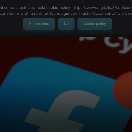
ili come specificato nella cookie policy (https://www.digitalic.it/cookie
cconsentire all’utilizzo di tali tecnologie con il tasto "Acconsento" o pro
Acconsento
No
Cookie policy
evice
Social Network
App
Automotive
Tech-News