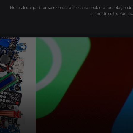
redazione@digitalic.it
Noi e alcuni partner selezionati utilizziamo cookie o tecnologie sim
sul nostro sito. Puoi a
Hardware & Software
D