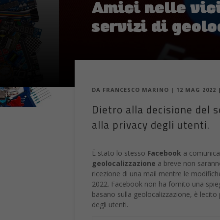
Amici nelle vic
servizi di geol
DA
FRANCESCO MARINO
|
12 MAG 2022
Dietro alla decisione del 
alla privacy degli utenti.
È stato lo stesso
Facebook
a comunicar
geolocalizzazione
a breve non saranno p
ricezione di una mail mentre le modifich
2022. Facebook non ha fornito una spiega
basano sulla geolocalizzazione, è lecito p
degli utenti.