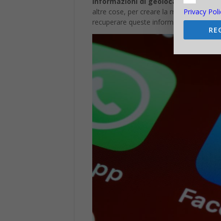
informazioni di geolocalizzazione
ch
Privacy Poli
altre cose, per creare la mappa dei posti 
recuperare queste informazioni poiché le 
RE