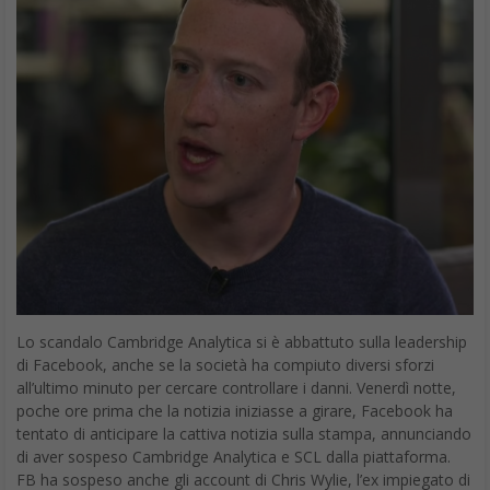
Lo scandalo Cambridge Analytica si è abbattuto sulla leadership
di Facebook, anche se la società ha compiuto diversi sforzi
all’ultimo minuto per cercare controllare i danni. Venerdì notte,
poche ore prima che la notizia iniziasse a girare, Facebook ha
tentato di anticipare la cattiva notizia sulla stampa, annunciando
di aver sospeso Cambridge Analytica e SCL dalla piattaforma.
FB ha sospeso anche gli account di Chris Wylie, l’ex impiegato di