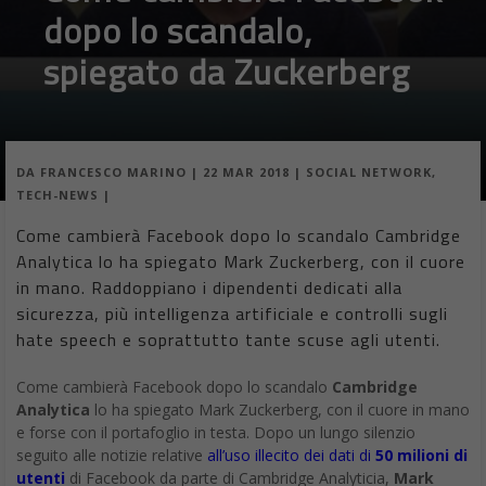
dopo lo scandalo,
spiegato da Zuckerberg
DA
FRANCESCO MARINO
|
22 MAR 2018
|
SOCIAL NETWORK
,
TECH-NEWS
|
Come cambierà Facebook dopo lo scandalo Cambridge
Analytica lo ha spiegato Mark Zuckerberg, con il cuore
in mano. Raddoppiano i dipendenti dedicati alla
sicurezza, più intelligenza artificiale e controlli sugli
hate speech e soprattutto tante scuse agli utenti.
Come cambierà Facebook dopo lo scandalo
C
amb
ridge
Analytica
lo ha spiegato Mark Zuckerberg, con il cuore in mano
e forse con il portafoglio in testa. Dopo un lungo silenzio
seguito alle notizie relative
all’uso illecito dei dati di
50 milioni di
utenti
di Facebook da parte di Cambridge Analyticia,
Mark