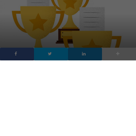
Come scrivere testi per il
Web che siano
memorabili
DA
FRANCESCO MARINO
|
4 GIU 2018
|
TECH-NEWS
|
Qualche consiglio utile da tenere a mente per scrivere
testi per il web memorabili che si facciano ricordare (o