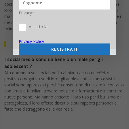
costantemente”. Gli adolescenti non guardano letteralmente i
loro telefoni tutto il giorno (per quanto possa sembrare così)
Privacy*
ma loro – e anche gli adulti – controllano ogni secondo o due i
messaggi, le notifiche oppure si mettono a cercare qualcosa
Accetto la
online.
Privacy Policy
Facebook : 10 consigli per gli adolescenti
REGISTRATI
I social media sono un bene o un male per gli
adolescenti?
Alla domanda se i social media abbiano avuto un effetto
positivo o negativo su di loro, gli adolescenti si sono divisi. I
social sono apprezzati perché consentono di restare in contatto
con amici e familiari, trovare notizie e informazioni e incontrare
nuove persone. Ma hanno criticato il loro uso per il bullismo e i
pettegolezzi, il loro effetto discutibile sui rapporti personali e il
fatto che distraggono dalla vita reale.