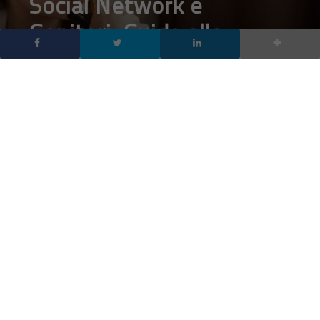
Social Network e
Genitori: Guida alla
gestione responsabile
dell’uso dei Social
Network da parte dei figli
DA
FRANCESCO
|
4 GIU 2023
|
SOCIAL NETWORK
|
Guida alla gestione responsabile dell’uso dei Social
Network da parte dei figli: i social network sono
diventati parte integrante della vita di molti
adolescenti, ma i genitori si trovano spesso ad
affrontare la sfida di gestire l’uso di questi strumenti
da parte dei loro figli
Social network genitori e figli, un rapporto che è diventato molto