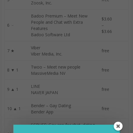
Zoosk, Inc.
Badoo Premium – Meet New
$3.60
People and Chat with Extra
6 ﹣
–
Features
$3.66
Badoo Software Ltd
Viber
7 ★
free
Viber Media, Inc.
Twoo – Meet new people
8 ▼ 1
free
MassiveMedia NV
LINE
9 ▲ 1
free
NAVER JAPAN
Bender – Gay Dating
10 ▲ 1
free
Bender App
SCRUFF: Gay app for chat, dating,
and social networking with men