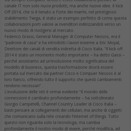
canale IT non solo nuovi prodotti, ma anche nuove idee. Il Kick
Off 2014, che si è tenuto a Forte dei marmi, nel prestigioso
stabilimento Twiga, è stato un esempio perfetto di come questa
collaborazioni porti valore ai rivenditori indirizzandoli verso un
nuovo modo di rivolgersi al mercato.
Federico Grassi, General Manager di Computer Nessos, era il
“padrone di casa” e ha introdotti i lavori insieme a Eric Moyal,
Direttore dei canali di vendita indiretta di Cisco Italia. “Il kick off
2014 è stato un momento molto importante – ha detto Gassi –
perché assistiamo ad un’evoluzione molto significativa del
modello di business, questa trasformazione dovrà essere
portata sul mercato dai partner Cisco e Compuer Nessos è al
loro fianco, offrendo tutto il supporto che questi cambiamenti
rendono necessari” .
L’evoluzione delle reti è ormai evidente “Il mondo delle
connessioni è cambiato profondamente – ha sottolineato
Giorgio Campetelli, Channel Country Leader di Cisco Italia –
basti pensare ai collegamenti dei cellulari, ma anche di oggetti
che comunicano sulla rete creando l’Internet of things. Tutto
questo non riguarda solo la tecnologa, ma cambia
profondamente il nostro modo di vivere, perché modifica, ad