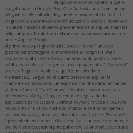
da App sono diverse rispetto a quelle
più gettonate su Google Play. iOs e Android sono diversi anche
nei gusti e nelle abitudini degli utenti e ovviamente i difetti e i
pregi dei due sistemi operativi influenzano le scelte di download.
In questa classifica abbiamo preso in esame le app più scaricate
nella categoria Produttività nel mese di novembre dai due store
online: Apple e Google.
Al primo posto per gli utenti iOS svetta “Keeper” una app
gratuita per proteggere lo smartphone e i propri file, ma il
bisogno è molto sentito tanto che al secondo posto si piazza
un’altra App dello stesse genere, ma a pagamento: “1Password”;
al terzo “Pages” di Apple e al quarto un calendario:
“Fantastical2”. Segue poi al quinto posto una app per la
scansione dei documenti, un esigenza che ritroviamo anche per
gli utenti Android. “CamScanner” è infatti al secondo posto a
novembre su Google Play, preceduta e seguita da due
applicazioni per la tastiera: SwiftKet Keybord in vetta e “A.I. type
Keybord Plus” al terzo. Anche su Android è sentita l’esigenza di
un calendario migliore e così al quinto sale DigiCal+. “Evernote”
è presente in entrambe le classifiche. La sicurezza, comunque, è
una delle preoccupazioni principali anche su Android, soprattutto