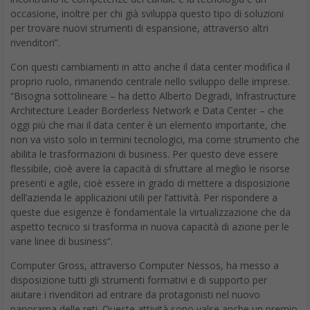
occasione, inoltre per chi già sviluppa questo tipo di soluzioni
per trovare nuovi strumenti di espansione, attraverso altri
rivenditori”.
Con questi cambiamenti in atto anche il data center modifica il
proprio ruolo, rimanendo centrale nello sviluppo delle imprese.
“Bisogna sottolineare – ha detto Alberto Degradi, Infrastructure
Architecture Leader Borderless Network e Data Center – che
oggi più che mai il data center è un elemento importante, che
non va visto solo in termini tecnologici, ma come strumento che
abilita le trasformazioni di business. Per questo deve essere
flessibile, cioè avere la capacità di sfruttare al meglio le risorse
presenti e agile, cioè essere in grado di mettere a disposizione
dell’azienda le applicazioni utili per l’attività. Per rispondere a
queste due esigenze è fondamentale la virtualizzazione che da
aspetto tecnico si trasforma in nuova capacità di azione per le
varie linee di business”.
Computer Gross, attraverso Computer Nessos, ha messo a
disposizione tutti gli strumenti formativi e di supporto per
aiutare i rivenditori ad entrare da protagonisti nel nuovo
panorama delle reti. Queste attività sono valse anche un premio