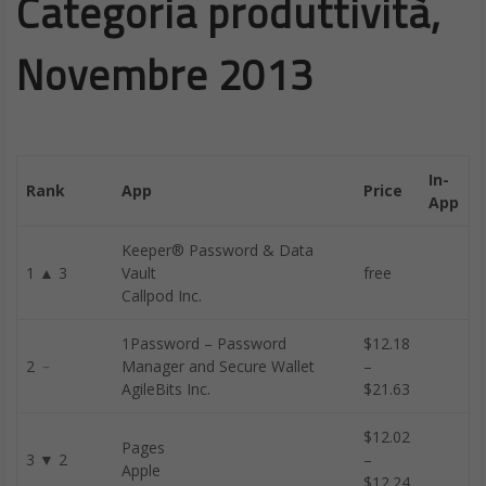
Categoria produttività,
Novembre 2013
In-
Rank
App
Price
App
Keeper® Password & Data
1 ▲ 3
Vault
free
Callpod Inc.
1Password – Password
$12.18
2 ﹣
Manager and Secure Wallet
–
AgileBits Inc.
$21.63
$12.02
Pages
3 ▼ 2
–
Apple
$12.24