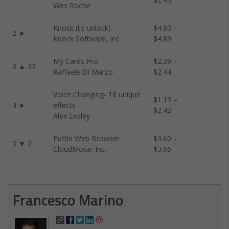
Wes Roche
Knock (to unlock)
$4.80 –
2 ★
Knock Software, Inc
$4.89
My Cards Pro
$2.39 –
3 ▲ 33
Raffaele Di Marzo
$2.44
Voice Changing- 18 unique
$1.19 –
4 ★
effects
$2.42
Alex Lesley
Puffin Web Browser
$3.60 –
5 ▼ 2
CloudMosa, Inc.
$3.66
Francesco Marino