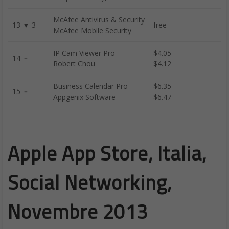
McAfee Antivirus & Security
13 ▼ 3
free
McAfee Mobile Security
IP Cam Viewer Pro
$4.05 –
14 ﹣
Robert Chou
$4.12
Business Calendar Pro
$6.35 –
15 ﹣
Appgenix Software
$6.47
Apple App Store, Italia,
Social Networking,
Novembre 2013