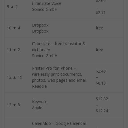
$2.66
iTranslate Voice
9 ▲ 2
–
Sonico GmbH
$2.71
Dropbox
10 ▼ 4
free
Dropbox
iTranslate – free translator &
11 ▼ 2
dictionary
free
Sonico GmbH
Printer Pro for iPhone –
$2.43
wirelessly print documents,
12 ▲ 19
–
photos, web pages and email
$6.10
Readdle
$12.02
Keynote
13 ▼ 8
–
Apple
$12.24
CalenMob – Google Calendar