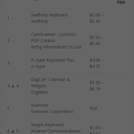
App
SwiftKey Keyboard
$2.66 –
1 ﹣
SwiftKey
$5.42
CamScanner（License）
$5.33 –
2 ﹣
PDF Creator
$5.43
IntSig Information Co.,Ltd
A.I.type Keyboard Plus
$4.66 –
3 ﹣
A.I.type
$4.75
DigiCal+ Calendar &
$3.35 –
4 ▲ 4
Widgets
$6.74
Digibites
Evernote
5 ﹣
free
Evernote Corporation
Swype Keyboard
$1.03 –
6 ▲ 5
Nuance Communications,
$4.02