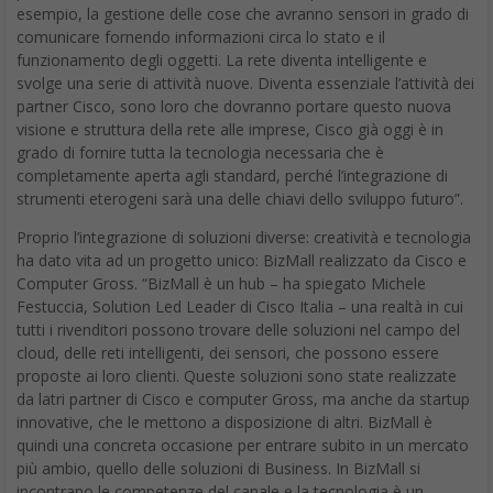
esempio, la gestione delle cose che avranno sensori in grado di
comunicare fornendo informazioni circa lo stato e il
funzionamento degli oggetti. La rete diventa intelligente e
svolge una serie di attività nuove. Diventa essenziale l’attività dei
partner Cisco, sono loro che dovranno portare questo nuova
visione e struttura della rete alle imprese, Cisco già oggi è in
grado di fornire tutta la tecnologia necessaria che è
completamente aperta agli standard, perché l’integrazione di
strumenti eterogeni sarà una delle chiavi dello sviluppo futuro”.
Proprio l’integrazione di soluzioni diverse: creatività e tecnologia
ha dato vita ad un progetto unico: BizMall realizzato da Cisco e
Computer Gross. “BizMall è un hub – ha spiegato Michele
Festuccia, Solution Led Leader di Cisco Italia – una realtà in cui
tutti i rivenditori possono trovare delle soluzioni nel campo del
cloud, delle reti intelligenti, dei sensori, che possono essere
proposte ai loro clienti. Queste soluzioni sono state realizzate
da latri partner di Cisco e computer Gross, ma anche da startup
innovative, che le mettono a disposizione di altri. BizMall è
quindi una concreta occasione per entrare subito in un mercato
più ambio, quello delle soluzioni di Business. In BizMall si
incontrano le competenze del canale e la tecnologia è un