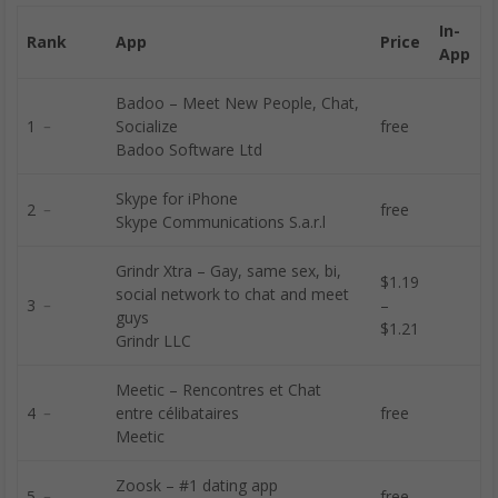
In-
Rank
App
Price
App
Badoo – Meet New People, Chat,
1 ﹣
Socialize
free
Badoo Software Ltd
Skype for iPhone
2 ﹣
free
Skype Communications S.a.r.l
Grindr Xtra – Gay, same sex, bi,
$1.19
social network to chat and meet
3 ﹣
–
guys
$1.21
Grindr LLC
Meetic – Rencontres et Chat
4 ﹣
entre célibataires
free
Meetic
Zoosk – #1 dating app
5 ﹣
free