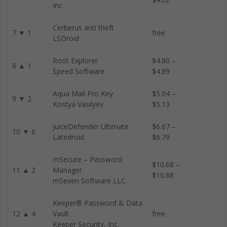
Inc
Cerberus anti theft
7 ▼ 1
free
LSDroid
Root Explorer
$4.80 –
8 ▲ 1
Speed Software
$4.89
Aqua Mail Pro Key
$5.04 –
9 ▼ 2
Kostya Vasilyev
$5.13
JuiceDefender Ultimate
$6.67 –
10 ▼ 6
Latedroid
$6.79
mSecure – Password
$10.68 –
11 ▲ 2
Manager
$10.88
mSeven Software LLC
Keeper® Password & Data
12 ▲ 4
Vault
free
Keeper Security, Inc.