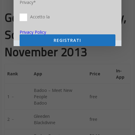
Privacy*
Google Play Store, Italy,
Accetto la
Social, Grossing,
Privacy Policy
REGISTRATI
November 2013
In-
Rank
App
Price
App
Badoo – Meet New
1 ﹣
People
free
Badoo
Gleeden
2 ﹣
free
Blackdivine