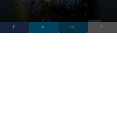
Digitalic n. 23 – Spazio
Infinito
DA
FRANCESCO MARINO
|
7 DIC 2013
|
EVENTI DIGITALIC
,
TECH-
NEWS
|
I dati sono un mondo, non solo sequenze di zero e
uno. Certo sono anche quello, ma in realtà
rappresentano molto di più. Siamo noi a generarli, da
quando ci alziamo la mattina: guardiamo le previsioni