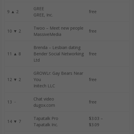
GREE
9 ▲ 2
free
GREE, Inc.
Twoo – Meet new people
10 ▼ 2
free
MassiveMedia
Brenda – Lesbian dating
11 ▲ 8
Bender Social Networking
free
Ltd
GROWLr: Gay Bears Near
12 ▼ 2
You
free
Initech LLC
Chat video
13 ﹣
free
dugox.com
Tapatalk Pro
$3.03 –
14 ▼ 7
Tapatalk Inc.
$3.09