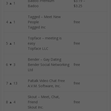
Badoo Premium
$3.19 –
3 ▲ 1
Badoo
$3.25
Tagged – Meet New
4 ▲ 1
People
free
Tagged Inc
Topface – meeting is
5 ▲ 1
easy
free
Topface LLC
Bender – Gay Dating
6 ▼ 3
Bender Social Networking
free
Ltd
Paltalk Video Chat Free
7 ▲ 13
free
A.V.M. Software, Inc.
Skout – Meet, Chat,
8 ▲ 4
Friend
free
Skout Inc.