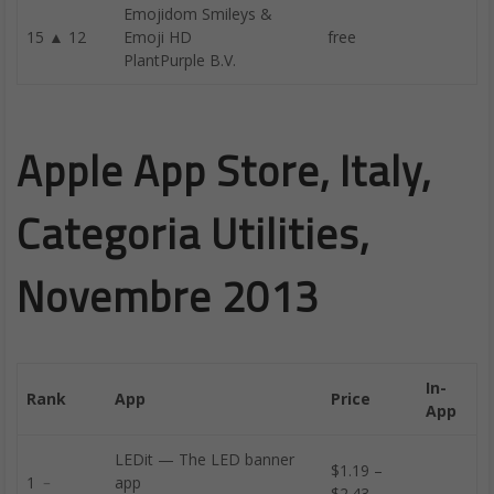
Emojidom Smileys &
15 ▲ 12
Emoji HD
free
PlantPurple B.V.
Apple App Store, Italy,
Categoria Utilities,
Novembre 2013
In-
Rank
App
Price
App
LEDit — The LED banner
$1.19 –
1 ﹣
app
$2.43