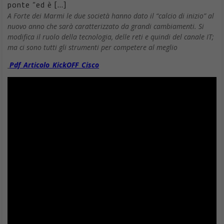
ponte “ed è […]
A Forte dei Marmi le due società hanno dato il “calcio di inizio” al
nuovo anno che sarà caratterizzato da grandi cambiamenti. Si
modifica il ruolo della tecnologia, delle reti e quindi del canale IT;
ma ci sono tutti gli strumenti per competere al meglio
Pdf_Articolo_KickOFF_Cisco