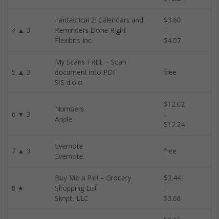
Fantastical 2: Calendars and
$3.60
4 ▲ 3
Reminders Done Right
–
Flexibits Inc.
$4.07
My Scans FREE – Scan
5 ▲ 3
document into PDF
free
SIS d.o.o.
$12.02
Numbers
6 ▼ 3
–
Apple
$12.24
Evernote
7 ▲ 3
free
Evernote
Buy Me a Pie! – Grocery
$2.44
8 ★
Shopping List
–
Skript, LLC
$3.66