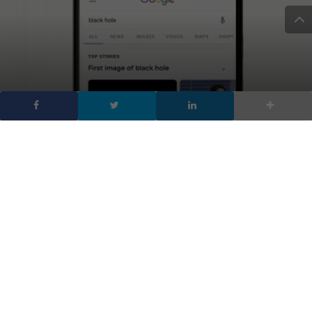
straordinaria recente immagine del buco nero, il perché si
chiamano così, e tutte le conquiste scientifiche riguardanti i
buchi neri.
Questa nuova modalità cambia radicalmente la ricerca per gli
utenti, ma anche per chi crea contenuti.
La funzione sarà attiva entro fine anno,
Google ricerca nei Podcast
Google Search novità ricerca nell’audio dei Podcast