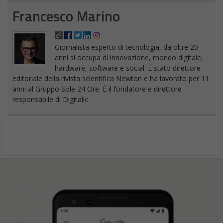
Google Search novità Full Coverage
Una grande novità è
Full Coverage
, un nuovo modo di
mostrare i risultati della ricerca, ma non solo saranno proprio
diversi i risultati mostrati. Viene portata direttamente nella
ricerca la funzione Full Coverage oggi disponibile solo su Google
News.
Questa funzione offre agli utenti una visione migliore di tutto
che riguarda una determinata storia, che accade in una
determinata storia.
Full Coverage estrae informazioni da varie fonti e le organizza in
un’unica pagina, e ordina anche le notizie in una time line, una
cronologia che mostra l’evoluzione della notizia e come viene
aggiornata. crea di fatto un
mini-portale tutto incentrato si
ciò che abbiamo cercato
, con
notizie
,
immagini
,
video
e
approfondimenti generali. È stato mostrato come appare la
ricerca Google in modalità Full Coverage per “buco nero” con la