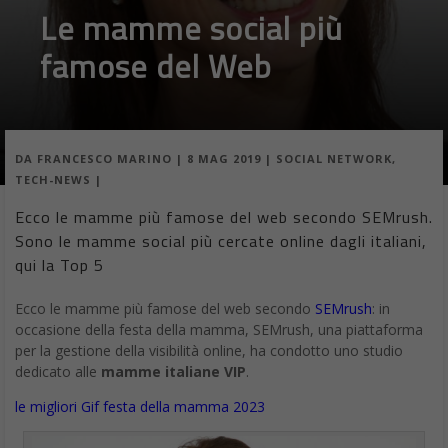
Una delle conduttrice televisive più conosciute in tutto il paese.
Lo scorso 5 marzo ha dato alla luce la sua prima figlia, Estella,
nata dalla relazione col marito Bernardo De Luca. La gravidanza
di Lorena ha ricevuto tanta attenzione perché al momento del
parto la conduttrice aveva 45 anni. Interessante notare che,
proprio a marzo, il numero delle persone che cercavano
informazioni sulla sua maternità è triplicato.
2) Gianna Nannini
«È nata con una pettinatura rock, che è la copia esatta della
mamma».
Penelope, la figlia di Gianna Nannini, è nata nel 2010, quando
sua madre aveva 54 anni. Nata con parto naturale. Questo
fatto, all’epoca, provocò diverse discussioni e non poche
critiche.
3) Laura Freddi