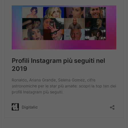
Arrivano grandi per Google Search annunciate alla
conferenza Google I/O 2019: full coverage, realtà
aumentata e ricerca nell’audio dei podcast
Google Search cambia; alla conferenza
Google I/O 2019
sono
state annunciate molte novità per il prodotto centrale di
Google
, la ricerca Web.
Si tratta di novità che indicano un percorso per la ricerca che
integra nuove funzioni e cerca di diventare più centrale, non solo
un posto da cui passare, ma dove rimanere per fare una serie di
attività.
Google search Full Coverage