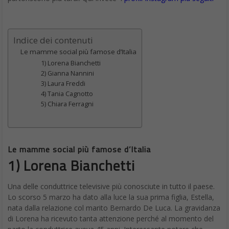
Ora su Raiuno con @giovanna_e_amadeus a I soliti
Ignoti…avete indovinato la mia identità ? Abito
@realmrgaimattiolo . . #rai #amadeus #isolitiignoti
#gaimattiolo #isolitiignotirai1 #news #tv #instadaily
#bestoftheday #backstage #televisione #artista
#amadeus #raiuno
Un post condiviso da Laura freddi Official (@laurafreddiofficial) in data:
L’amore di Laura, Ginevra, è nata il 5 gennaio. Il parto non è
stato facile ma non c’è voluto molto perché tutta la paura si
convertisse in pura felicità, piacere e godimento. Anche la Freddi
è diventata mamma all’età di 45 anni.
4) Tania Cagnotto