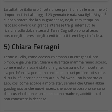
Google Search cambia:
realtà aumentata e nuovi
risultati approfonditi
DA
FRANCESCO MARINO
|
7 MAG 2019
|
TECH-NEWS
|