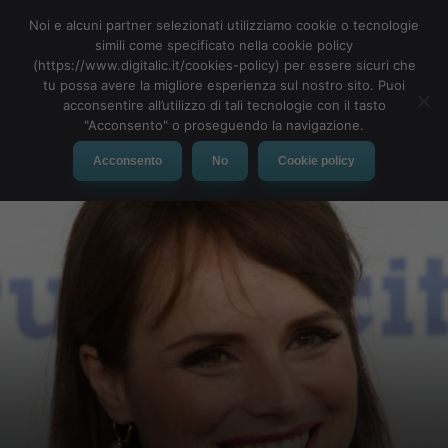
Interessante notare che nella TOP 3 delle mamme più cercate
Noi e alcuni partner selezionati utilizziamo cookie o tecnologie
sul web ci sono donne che hanno deciso di avere un bambino in
simili come specificato nella cookie policy
tarda età. Questo fatto sembra stimolare la curiosità delle
(https://www.digitalic.it/cookies-policy) per essere sicuri che
persone: forse non siamo ancora abituati al fatto che le donne
tu possa avere la migliore esperienza sul nostro sito. Puoi
partoriscono più tardi. Qui invece i
profili Instagram più seguiti
acconsentire all’utilizzo di tali tecnologie con il tasto
"Acconsento" o proseguendo la navigazione.
Acconsento
No
Cookie policy
Indice dei contenuti
Le mamme social più famose d’Italia
1) Lorena Bianchetti
2) Gianna Nannini
3) Laura Freddi
4) Tania Cagnotto
5) Chiara Ferragni
Le mamme social più famose d’Italia
1) Lorena Bianchetti