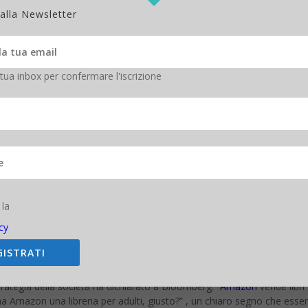
 alla Newsletter
 tua inbox per confermare l'iscrizione
 la
cy
o
GISTRATI
trategia della società ha dichiarato a Bloomberg: “
Amazon
vende libri 
 Amazon una libreria per adulti, giusto?” , un chiaro segno che essere