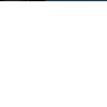
Twitter scoragg
DA
FRANCESCO MARINO
|
11 OTT 2022
La piattaforma social si 
dei propri tweet.