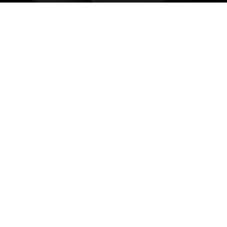
, ecco perché
ot