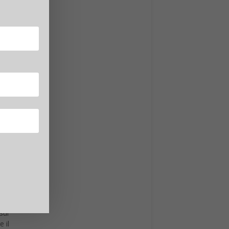
sul
 il