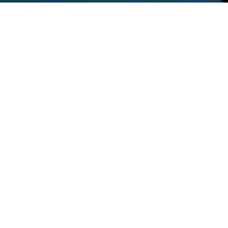
ia lo screenshot dei tweet
|
SOCIAL NETWORK
|
dichiara apertamente contraria agli screensh