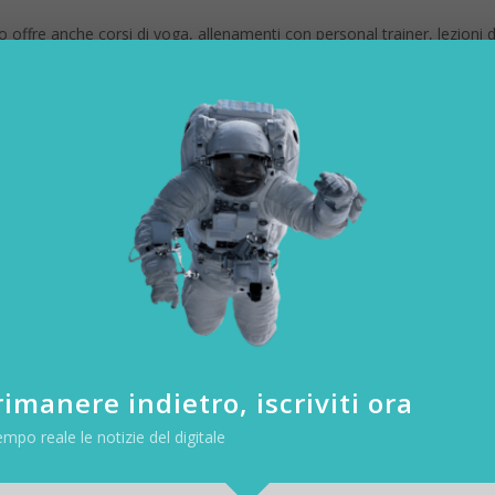
 offre anche corsi di yoga, allenamenti con personal trainer, lezioni d
per cui è più conosciuto è un’altra.
 continuamente di guadagnare “millamile” euro al mese su OF hanno
ot a pagamento.
ans voglia liberarsi di questa immagine di sito porno a pagamento. I
entano la principale fonte di fatturato per la società e hanno una. nu
adulti.
imanere indietro, iscriviti ora
empo reale le notizie del digitale