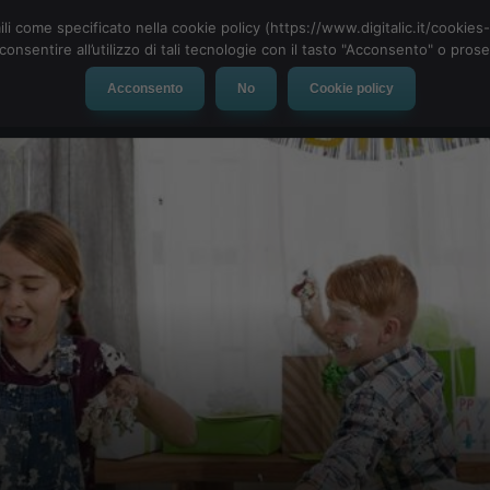
ili come specificato nella cookie policy (https://www.digitalic.it/cookie
cconsentire all’utilizzo di tali tecnologie con il tasto "Acconsento" o pro
Acconsento
No
Cookie policy
evice
Social Network
App
Automotive
Tech-News