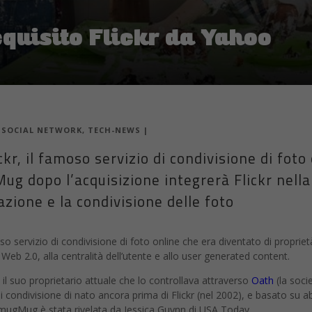
uisito Flickr da Yahoo
|
SOCIAL NETWORK
,
TECH-NEWS
|
r, il famoso servizio di condivisione di foto
g dopo l’acquisizione integrerà Flickr nella 
azione e la condivisione delle foto
oso servizio di condivisione di foto online che era diventato di propri
eb 2.0, alla centralità dell’utente e allo user generated content.
il suo proprietario attuale che lo controllava attraverso
Oath
(la soci
di condivisione di nato ancora prima di Flickr (nel 2002), e basato s
mugMug è stata rivelata da Jessica Guynn di USA Today.