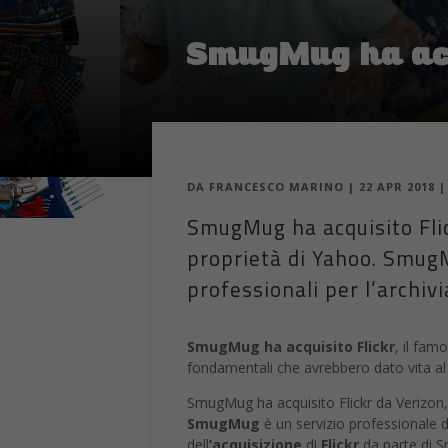
SmugMug ha acq
DA
FRANCESCO MARINO
|
22 APR 2018
SmugMug ha acquisito Flick
proprietà di Yahoo. SmugMu
professionali per l’archivi
SmugMug ha acquisito Flickr
, il fam
fondamentali che avrebbero dato vita al W
SmugMug ha acquisito Flickr da Verizon, 
SmugMug
è un servizio professionale 
dell
’acquisizione
di
Flickr
da parte di S