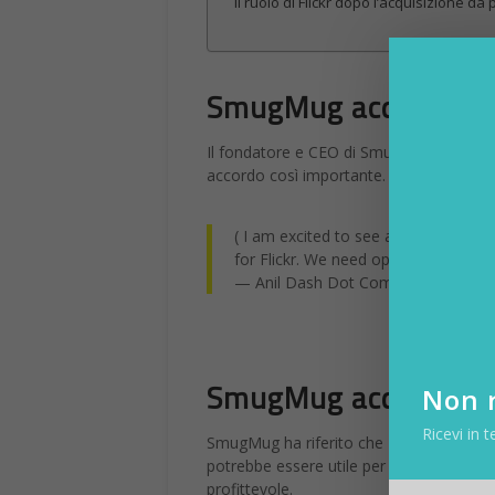
Il ruolo di Flickr dopo l’acquisizione 
SmugMug acquisizion
Il fondatore e CEO di SmugMug,
Don Ma
accordo così importante. “Sposteremo cielo
( I am excited to see an independe
for Flickr. We need open, indie soci
— Anil Dash Dot Com (@anildash) 20
SmugMug acquisizione
Non r
Ricevi in t
SmugMug ha riferito che Flickr conta “o
potrebbe essere utile per SmugMug, che
profittevole.