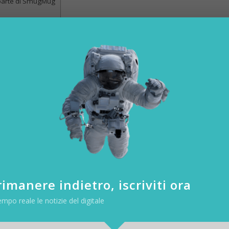
da parte di SmugMug
e Flickr
cAskill,
ha usato Twitter per annunciare l’acquisizione e condividere
 e terra per emozionare te e tutti i fotografi “, ha detto il Ceo a un u
nt company that cares about photography and has a long-term susta
al platforms more than ever on the web right now.)
 aprile 2018
 Flickr: i numeri
imanere indietro, iscriviti ora
empo reale le notizie del digitale
ltre
100 milioni di utenti unici
che pubblicano decine di miliardi di fo
 ha funzionato a lungo e con successo con lo stesso modello busine