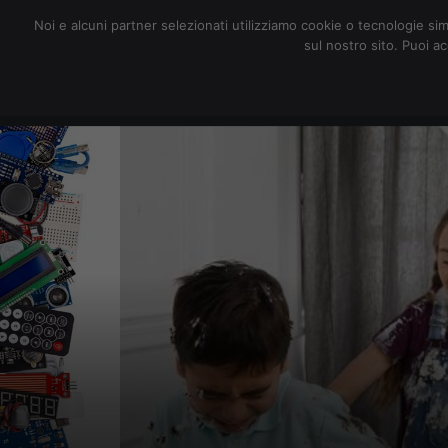
redazione@digitalic.it
Noi e alcuni partner selezionati utilizziamo cookie o tecnologie sim
sul nostro sito. Puoi a
Hardware & Software
D