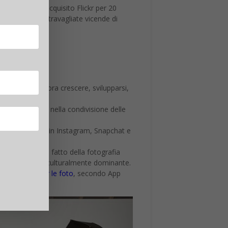
oo che aveva acquisito Flickr per 20
ncora, viste le travagliate vicende di
lickr può ancora crescere, svilupparsi,
fondamentale nella condivisione delle
lle Storie (come in Instagram, Snapchat e
tenti. Apple ha fatto della fotografia
comunità visiva culturalmente dominante.
migliori
app per le foto
, secondo App