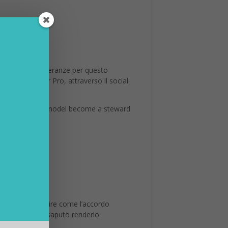
 tutte le sue speranze per questo
tente di Flickr Pro, attraverso il social.
inable business model become a steward
to”. È facile capire come l’accordo
ss, ma che ha saputo renderlo