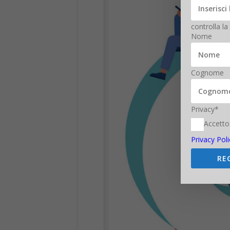
controlla la
Nome
Cognome
Privacy*
Accetto
Privacy Poli
RE