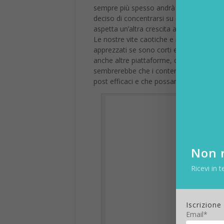
sempre più spesso andrà ad aprirsi verso
deciso di concentrarsi su questa piattafor
aspetta un’altra crescita almeno del 10%, g
Le nostre vite caotiche e interconnesse
apprezzati se sono corti e specialmente 
anche altre piattaforme, che sempre più 
sembrerebbe che i contenuti effimeri st
post efficaci e che possano catturare il p
Non r
Ricevi in t
Iscrizione
Email*