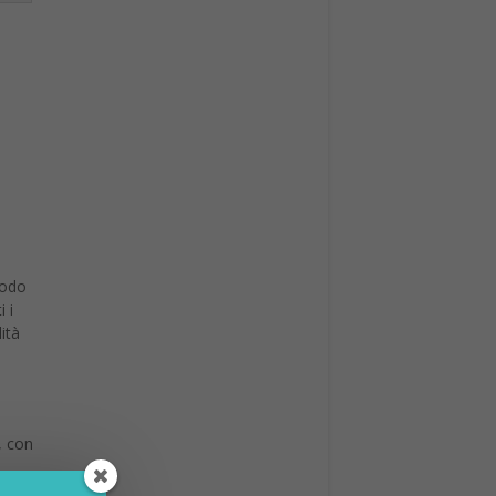
modo
 i
ità
, con
a che