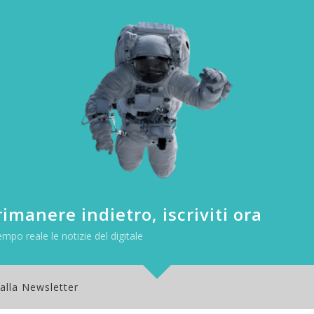
 il mondo lavorativo e del marketing. Molte aziende hanno infatti già
ma che fa dei video brevi il suo principale punto di forza e nel 2022 ci
razie anche all’inserimento delle live per tutti gli utenti.
 ci lasciano sempre meno spazio per visualizzare contenuti; quindi, v
divertenti. Tutto ruota intorno all’intrattenimento e questo lo hanno 
spesso tendono ad ispirarsi a TikTok nelle nuove funzionalità. Inoltre
iano perdendo consensi, rendendo necessario per i creator concentrar
roprio target.
imanere indietro, iscriviti ora
empo reale le notizie del digitale
 alla Newsletter