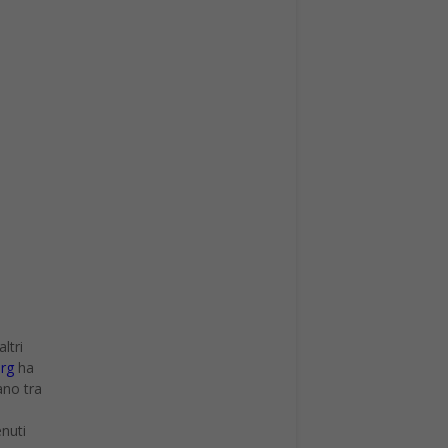
ltri
rg
ha
ano tra
enuti