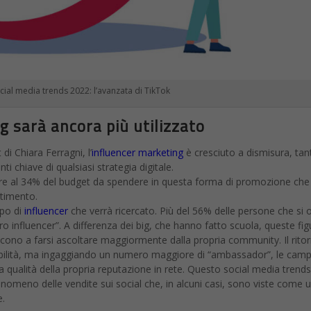
cial media trends 2022: l’avanzata di TikTok
g sarà ancora più utilizzato
 di Chiara Ferragni, l’
influencer marketing
è cresciuto a dismisura, tan
ti chiave di qualsiasi strategia digitale.
ore al 34% del budget da spendere in questa forma di promozione che
stimento.
ipo di
influencer
che verrà ricercato. Più del 56% delle persone che si
ro influencer”. A differenza dei big, che hanno fatto scuola, queste fig
ono a farsi ascoltare maggiormente dalla propria community. Il rito
visibilità, ma ingaggiando un numero maggiore di “ambassador”, le ca
a qualità della propria reputazione in rete. Questo social media trend
nomeno delle vendite sui social che, in alcuni casi, sono viste come 
e.