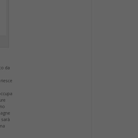
to da
 riesce
 occupa
ure
rno
mpagne
s sarà
una