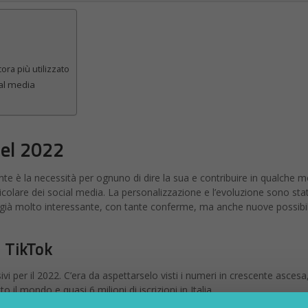
ora più utilizzato
ial media
del 2022
te è la necessità per ognuno di dire la sua e contribuire in qualche 
ticolare dei social media. La personalizzazione e l’evoluzione sono stati
a già molto interessante, con tante conferme, ma anche nuove possibil
i TikTok
i per il 2022. C’era da aspettarselo visti i numeri in crescente ascesa
tto il mondo e quasi 6 milioni di iscrizioni in Italia.
a presa specialmente tra i giovanissimi, la cosiddetta Generazione Z, m