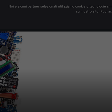
redazione@digitalic.it
Noi e alcuni partner selezionati utilizziamo cookie o tecnologie sim
sul nostro sito. Puoi a
Hardware & Software
D