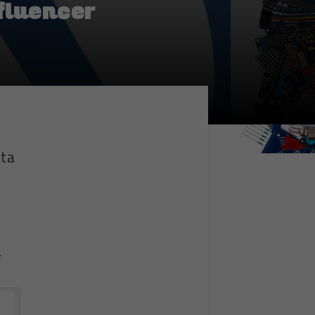
nfluencer
sta
e