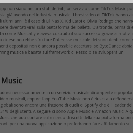
ll’app non siano ancora stati definiti, un servizio come TikTok Music p
sta già avendo nell’industria musicale. I brevi video di TikTok hanno a
 ultimi anni: è il caso di Lil Nas X, Kid Laroi e Olivia Rodrigo che hann
re diventati virali sulla piattaforma dei balletti. D’altronde, prima di
 come Musical.ly e aveva costruito il suo successo grazie ai motivi 
ienda cinese potrebbe sfruttare l’interesse musicale dei suoi utenti com
umenti depositati non è ancora possibile accertarsi se ByteDance abbia
aming musicale basata sul framework di Resso o se svilupperà un
 Music
tradursi necessariamente in un servizio musicale dirompente e popolar
video musicali, eppure l’app YouTube Music non è riuscita a diffonders
globali sono ancora una frazione di quelli di Spotify che è il leader del
 31% degli utenti. A seguire ci sono Apple Music e Amazon Music. A q
sic che può contare sul miliardo di iscritti della sua piattaforma prin
pronti per una nuova applicazione o preferiranno fare affidamento sui