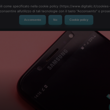
ili come specificato nella cookie policy (https://www.digitalic.it/cookie
cconsentire all’utilizzo di tali tecnologie con il tasto "Acconsento" o pro
Acconsento
No
Cookie policy
evice
Social Network
App
Automotive
Tech-News