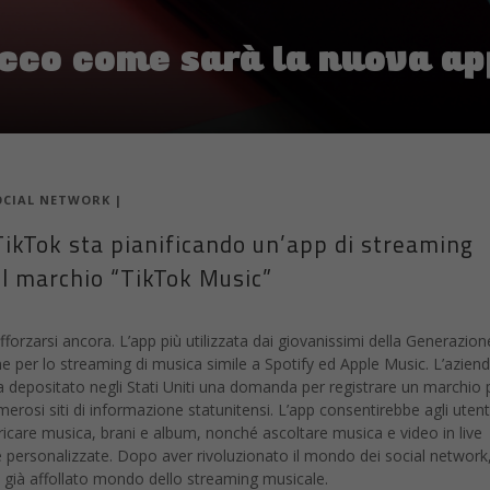
ecco come sarà la nuova ap
OCIAL NETWORK
|
 TikTok sta pianificando un’app di streaming
il marchio “TikTok Music”
orzarsi ancora. L’app più utilizzata dai giovanissimi della Generazion
ne per lo streaming di musica simile a Spotify ed Apple Music. L’azien
 ha depositato negli Stati Uniti una domanda per registrare un marchio p
si siti di informazione statunitensi. L’app consentirebbe agli utenti
aricare musica, brani e album, nonché ascoltare musica e video in live
e personalizzate. Dopo aver rivoluzionato il mondo dei social network
 già affollato mondo dello streaming musicale.