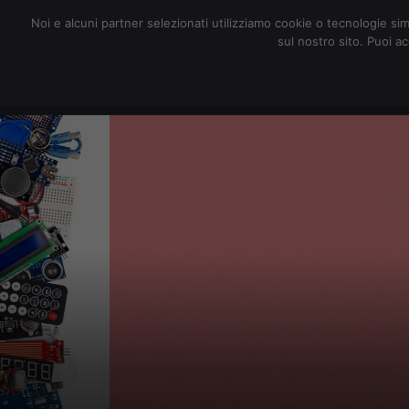
redazione@digitalic.it
Noi e alcuni partner selezionati utilizziamo cookie o tecnologie sim
sul nostro sito. Puoi a
Hardware & Software
D