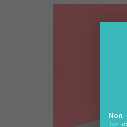
Non r
Ricevi in t