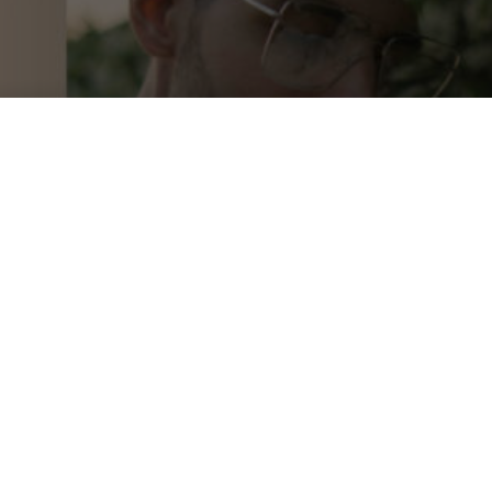
Alex Perfume, l
del profumo
DA
FRANCESCO MARINO
|
5 AGO 2022
|