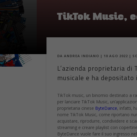
TikTok Music, 
DA
ANDREA INDIANO
|
10 AGO 2022
|
S
L’azienda proprietaria di
musicale e ha depositato 
TikTok music, un binomio destinato a raff
per lanciare TikTok Music, un’applicazio
proprietaria cinese
ByteDance
, infatti,
nome TikTok Music, come riportano numero
acquistare, riprodurre, condividere e sc
streaming e creare playlist con copertin
ByteDance vuole fare il suo ingresso nel