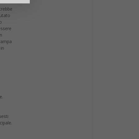
otrebbe
iutato
o
 essere
in
e rampa
 in
e.
i
uesti
cipale.