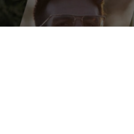
a creatività che ha rivoluz
SOCIAL NETWORK
|