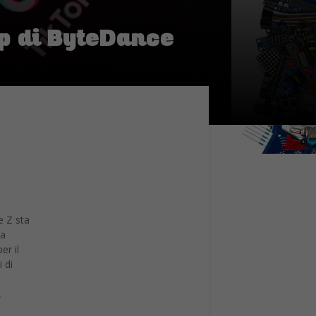
p di ByteDance
e Z sta
da
er il
 di
,