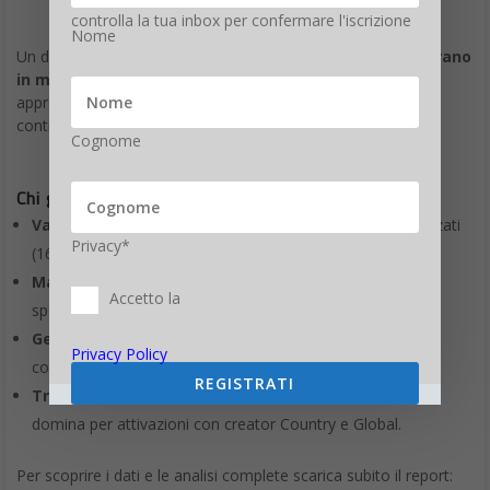
controlla la tua inbox per confermare l'iscrizione
Nome
Un dato interessante:
i creator travel italiani attivi lavorano
in media con 1,19 brand all’anno
. Questo segnala un
approccio meno “one shot” e più orientato a collaborazioni
continuative e coerenti nel tempo.
Cognome
Chi guida le collaborazioni?
Valentina Raso
è la creator con più contenuti sponsorizzati
Privacy*
(16 in totale).
Marika Altomare
ha firmato il maggior numero di post
Accetto la
sponsorizzati (15).
GetYourGuide
è il brand più attivo in assoluto, con
Privacy Policy
collaborazioni estese su tutte le fasce di creator.
REGISTRATI
Travel365
eccelle tra i Macro Creator, mentre
Airbnb
domina per attivazioni con creator Country e Global.
Per scoprire i dati e le analisi complete scarica subito il report: