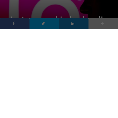
Instagram chiede che gli
App Store verifichino
l’età, sicurezza o delega
di responsabilità?
DA
FRANCESCO MARINO
|
19 MAG 2025
|
SOCIAL NETWORK
|
Instagram chiede agli app store di verificare l’età degli
utenti. Una proposta che solleva dubbi: tutela reale o
strategia per spostare responsabilità e rischi fuori
dalla piattaforma?
Instagram ha lanciato una massiccia campagna di
comunicazione per chiedere che che siano gli
App Store
a