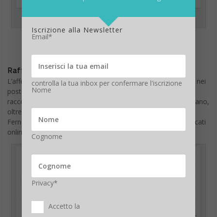
Raffella Carrà dati demografici social
Iscrizione alla Newsletter
Email*
Raffella Carrà, i migliori post Social
L’affetto per la star della Tv e della canzone ha preso forma nei
controlla la tua inbox per confermare l'iscrizione
Nome
post sui social, qui trovate quelli più apprezzati che hanno
raccolto il maggior numero di like, commenti e repost. Spiccano,
oltre alle Radio, Alberto Angela, Emilie L’investigatopo e Javi
Fernandez. Oltre ai social sono stati miglaili gli articoli pubblicati
online dalle testate giornalistiche.
Cognome
Privacy*
Accetto la