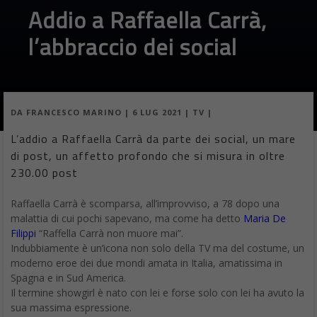
Addio a Raffaella Carrà,
l’abbraccio dei social
DA
FRANCESCO MARINO
|
6 LUG 2021
|
TV
|
L’addio a Raffaella Carrà da parte dei social, un mare
di post, un affetto profondo che si misura in oltre
230.00 post
Raffaella Carrà è scomparsa, all’improvviso, a 78 dopo una
malattia di cui pochi sapevano, ma come ha detto
Maria De
Filippi
“Raffella Carrà non muore mai”.
Indubbiamente è un’icona non solo della TV ma del costume, un
moderno eroe dei due mondi amata in Italia, amatissima in
Spagna e in Sud America.
Il termine showgirl è nato con lei e forse solo con lei ha avuto la
sua massima espressione.