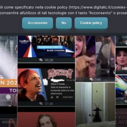
ili come specificato nella cookie policy (https://www.digitalic.it/cookie
cconsentire all’utilizzo di tali tecnologie con il tasto "Acconsento" o pro
Acconsento
No
Cookie policy
evice
Social Network
App
Automotive
Tech-News