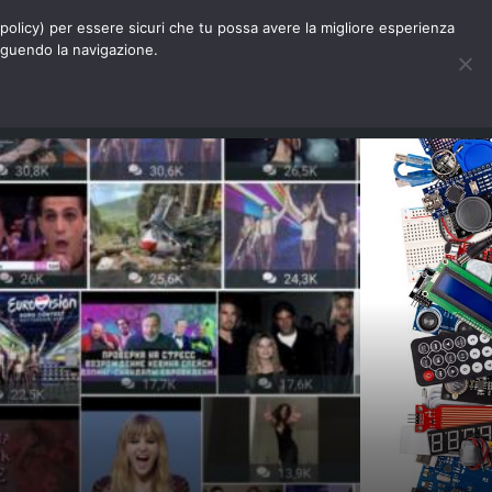
Chi siamo
Contatti
Pubblicità
s-policy) per essere sicuri che tu possa avere la migliore esperienza
seguendo la navigazione.
Eventi Digitalic
Cerca