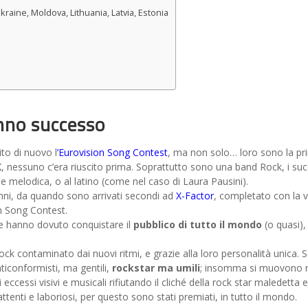
kraine, Moldova, Lithuania, Latvia, Estonia
nno successo
ito di nuovo l
’Eurovision Song Contest
, ma non solo… loro sono la pr
K
, nessuno c’era riuscito prima. Soprattutto sono una band Rock, i suc
ione melodica, o al latino (come nel caso di Laura Pausini).
nni, da quando sono arrivati secondi ad
X-Factor
, completato con la v
on Song Contest.
te hanno dovuto conquistare il
pubblico di tutto il mondo
(o quasi)
ock contaminato dai nuovi ritmi, e grazie alla loro personalità unica. 
ticonformisti, ma gentili,
rockstar ma umili
; insomma si muovono 
ccessi visivi e musicali rifiutando il cliché della rock star maledetta e
attenti e laboriosi, per questo sono stati premiati, in tutto il mondo.