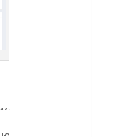
one di
l 12%.