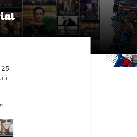
ial
i 25
i i
on