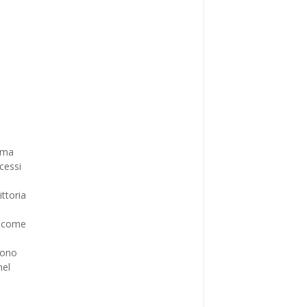
ima
cessi
ittoria
, come
Sono
nel