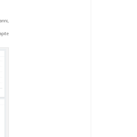
anni,
apite