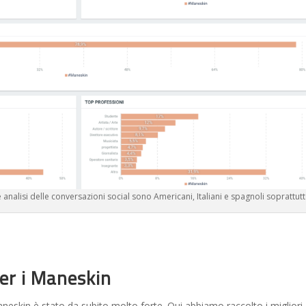
analisi delle conversazioni social sono Americani, Italiani e spagnoli soprattut
per i Maneskin
Maneskin è stato da subito molto forte. Qui abbiamo raccolto i migliori