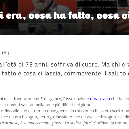
 era, cosa ha fatto, cosa c
|
TV
|
l’età di 73 anni, soffriva di cuore. Ma chi er
fatto e cosa ci lascia, commovente il saluto 
ni dalla fondazione di Emergency, l’associazione
umanitaria
che ha c
terventi sanitari nella aree più difficili del globo.
o fino alle sue estreme conseguenze la missione che si era scelto o
cui ce ne era bisogno, per ogni individuo che ne avesse bisogno. Lui di
ricordioso, è semplicemente giusto. Lo si deve fare”
. Soffriva da tempo 