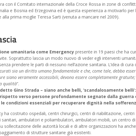
a con il Comitato internazionale della Croce Rossa in zone di conflitt
omalia e Bosnia ed Erzegovina ed è questa esperienza a motivarlo per 
 alla prima moglie Teresa Sarti (venuta a mancare nel 2009).
ascia
zazione umanitaria come Emergency
presente in 19 paesi che ha cu
vite. Soprattutto lascia un modo nuovo di veder egli interventi umanita
enza prendere le parti di nessuno nell’azione sanitaria. L’idea di cura 
curati sia un diritto umano fondamentale e che, come tale, debba esser
cure siano veramente accessibili, devono essere completamente gratuite;
ta qualità
”.
detto Gino Strada – siano anche belli, ‘scandalosamente belli’:
i rispetto verso persone profondamente segnate dalla guerra 
 le condizioni essenziali per recuperare dignità nella sofferen
 costruito ospedali, centri chirurgici, centri di riabilitazione, centri
i sanitari, ambulatori e poliambulatori, ambulatori mobili, un centro di
u sollecitazione delle autorità locali e di altre organizzazioni ha anche
ipaggiamento di strutture sanitarie già esistenti.