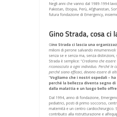
Negli anni che vanno dal 1989-1994 lavor
Pakistan, Etiopia, Perù, Afghanistan, S
futura fondazione di Emergency, insieme
Gino Strada, cosa ci l
G
ino Strada ci lascia una organiz
milioni di perone salvando innumerevoli 
senza se e senza ma, senza distinzioni, s
Strada è semplice: “
Crediamo che essere 
riconosciuto a ogni individuo. Perché le 
perché siano efficaci, devono essere di al
“
Vogliamo che i nostri ospedali – ha 
perché la bellezza diventa segno d
dalla malattia e un luogo bello offre
Dal 1994, anno di fondazione, Emergency ha
pediatrici, posti di primo soccorso, centr
maternità e un centro cardiochirurgico. S
contribuito alla ristrutturazione e all’equ