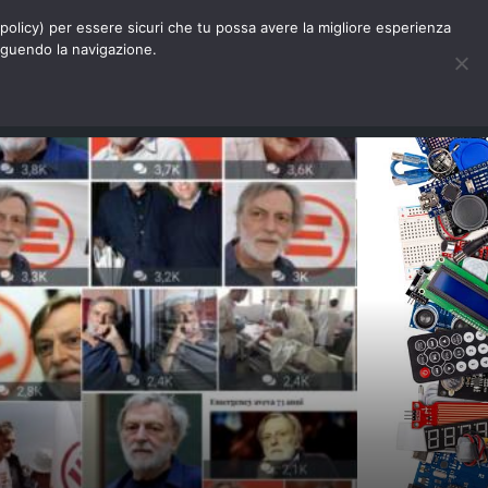
Chi siamo
Contatti
Pubblicità
s-policy) per essere sicuri che tu possa avere la migliore esperienza
seguendo la navigazione.
Eventi Digitalic
Cerca