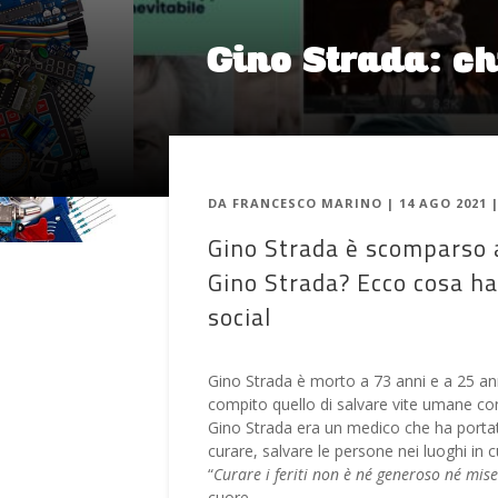
Gino Strada: chi
DA
FRANCESCO MARINO
|
14 AGO 2021
Gino Strada è scomparso al
Gino Strada? Ecco cosa ha 
social
Gino Strada è morto a 73 anni e a 25 an
compito quello di salvare vite umane con in
Gino Strada era un medico che ha portat
curare, salvare le persone nei luoghi in 
“
Curare i feriti non è né generoso né mise
cuore.