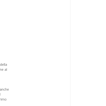
della
ne al
o
a anche
d
primo