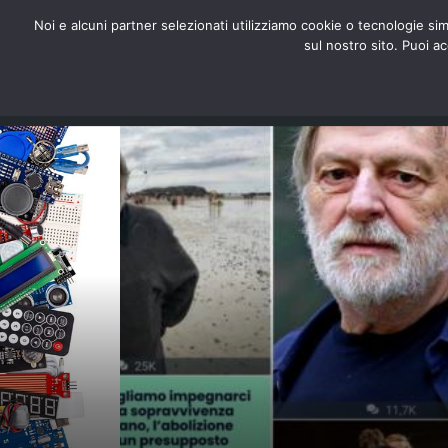
redazione@digitalic.it
Noi e alcuni partner selezionati utilizziamo cookie o tecnologie sim
sul nostro sito. Puoi a
Hardware & Software
D