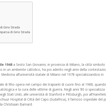
 di Gino Strada
omparsa di Gino Strada
ile 1948
a Sesto San Giovanni, in provincia di Milano, la città simbolo 
to in un ambiente cattolico, ha poi aderito negli anni della contestazio
edicina all’università statale di Milano nel 1978 specializzandosi in
dale di Rho opera nel campo dei trapianti di cuore fino al 1988, quand
tologica e la cura delle vittime di guerra. Negli anni ’80 si specializz
i Stati Uniti, alle università di Stanford e Pittsburgh, poi all’Harefiel
huur Hospital di Città del Capo (Sudafrica), il famoso ospedale del 
da Christiaan Barnard.