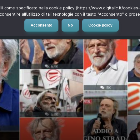
ili come specificato nella cookie policy (https://www.digitalic.it/cookie
cconsentire all’utilizzo di tali tecnologie con il tasto "Acconsento" o pro
Acconsento
No
Cookie policy
evice
Social Network
App
Automotive
Tech-News