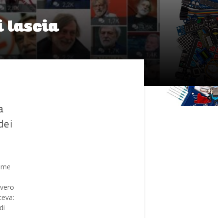
i lascia
a
dei
ome
vvero
ceva:
di