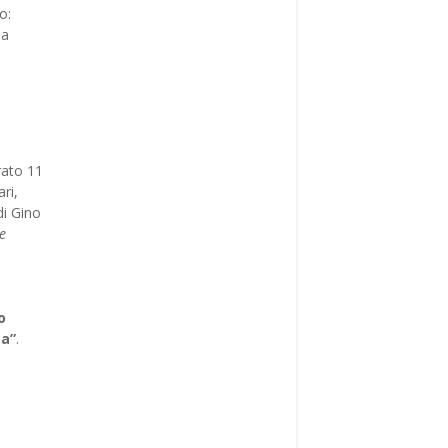
o:
la
rato 11
ri,
di Gino
e
o
za”
.