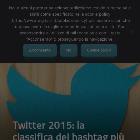
A giugno, attraverso Twitter, il mondo intero ha conosciuto
Noi e alcuni partner selezionati utilizziamo cookie o tecnologie
@Caitlyn_Jenner. In poco più di quattro 4 ore, Caitlyn ha
simili come specificato nella cookie policy
raccolto 1
milione di follower
, battendo il record di @POTUS,
(https://www.digitalic.it/cookies-policy) per essere sicuri che
fino ad allora il più veloce a raggiungere questa soglia di
tu possa avere la migliore esperienza sul nostro sito. Puoi
follower, ed entrando così nel Guinness dei primati.
acconsentire all’utilizzo di tali tecnologie con il tasto
"Acconsento" o proseguendo la navigazione.
https://twitter.com/gwr/status/605476304218169344
Acconsento
No
Cookie policy
In Italia
EXPO (
@Expo2015Milano
) e
AskExpo
(@AskExpo)
I Tweet di apertura e chiusura dell’Expo di Milano e il lancio e il
saluto finale di @AskExpo
https://twitter.com/Expo2015Milano/status/5940040160376381
44
https://twitter.com/Expo2015Milano/status/6605163534937620
49
https://twitter.com/AskExpo/status/591584102073159680?
ref_src=twsrc%5Etfw