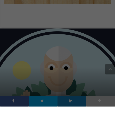
Load More
Chi siamo
Contatti
Pubblicità
Privacy
Cookies Policy
Disclaimer
// digitalic © 2020 - Tutti i diritti
riservati - MMEDIA
Partita IVA 03339380135 - Reg. Trib. Milano
n. 409 del 21/7/2011 - ROC n. 21424 del
3/8/2011