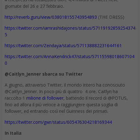
sono i nodi centrali, gli attivatori? Evidentemente le persone, con
la loro motivazione, sensibilità, esperienza. Per le aziende è oggi
cruciale pensare a come abilitare ambiti in cui il processo di
innovazione si possa esprimere al meglio, ma spesso le
soluzioni si traducono in processi stringenti e selettivi, in
tecnologie a supporto di scambio meramente documentale, in
media di comunicazione per collegarsi senza però reali obiettivi.
Quello si cui noto si lavori ancora poco, spesso anche abbagliati
dall’idea che le tecnologie in sé faranno la magia di rendere tutti
più innovativi, è sull’attivazione delle persone che possono
contribuire a dare spinta a questi contesti. La composizione dei
team e delle community deve poter essere in parte pensata con
maggiore spirito costruttivo; quasi un mosaico di attitudini che
messe insieme possono generare effetti. Ci sono molti spunti
che arrivano dalla psicologia sociale su come si dovrebbe
comporre un gruppo per essere efficace, ma volendo
semplificare io penso che in un “innovation community” non
dovrebbero mai mancare: – i tecnici. Ok la saggezza della folla,
ma questa opera come integrazione di pensiero divergente, non
come competente in se. Se dovete costruire una navicella
meglio se qualche ingegnere lo prevedete nel gruppo. – gli