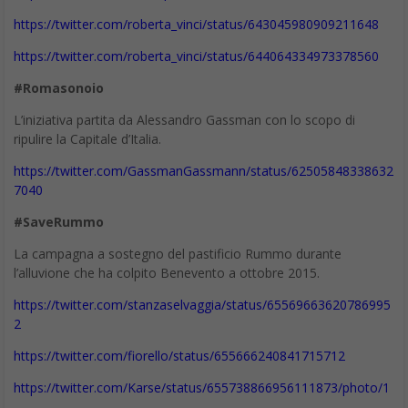
community a fare innovazione così come l’abbiamo descritta
qui. Costruire un team connesso, con persone che hanno
queste caratteristiche, vuol dire fare del design di interazione
sociale e richiede molta consapevolezza. Insieme a quelle
attitudini complementari che non possono mancare ricordiamo
però che il numero e la ridondanza servono: più persone si
possono confrontare con idee innovative e maggiore sarà la
possibilità di individuare percorsi nuovi mai esplorati. Ma
ricordiamoci che comporre gruppi è un po’ come cucinare. Ci
sono gli ingredienti di base, le quantità, le proporzioni, ma sul
risultato finale giocano variabili che non sempre puoi governare
fino in fondo: tasso di umidità, origine stessa degli ingredienti di
base e certamente l’occhio del cuoco. Tutto questo fa sì che
dalla carta alla pentola ogni piatto può essere un po’ diverso. Ma
in fondo l’innovazione vera avviene, spesso, quando, sbagliando
qualche passaggio, creiamo qualcosa di nuovo. No?
*Ha iniziato a lavorare in azienda in ambito organizzazione e HR
per poi passare alla consulenza. Appassionato dell’approccio
etnologico, affronta l’azienda con un occhio attento alle sue
“tribù”: le community. Esperto di Social business e SocialHR è
founder del noto HashBrand #socialorg, con cui segue progetti