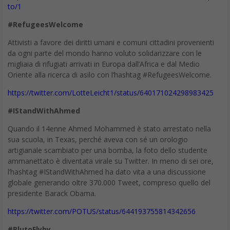
Innovare significa mettere insieme: integrare pensieri,
suggestioni e dati molto diversi tra loro che fanno
emergere soluzioni impensabili prima. Poche parole,
l’innovazione si fa conversando.
di
Alessandro Donadio
*
Quando si parla di processi di innovazione quello che si evoca
sempre è il momento creativo, quello in cui la persona è
attraversata dalla scintilla e vede finalmente ciò che altri non
vedono. Ma l’innovazione è qualcosa di ben diverso dal
momento Eureka! come tendiamo a pensarlo. Si tratta più
spesso di una capacità di integrare suggestioni, pensieri e dati
molto diversi fra loro, che fanno emergere soluzioni non
pensabili senza questa ricchezza.
Si innova attraverso ridondanza, conversazione
permanente e luoghi abilitanti
Su questo tema amo ricordare un bel video Ted di Steven
Johnson (“Where the ideas come from”) in cui l’autore presenta
una ricerca da lui condotta sulle leve che giocano un ruolo