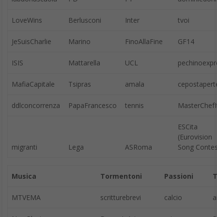
l’enciclica verde di Papa Francesco
. L’enciclica andrebbe
innanzitutto letta alla luce dei contenuti di fede. È un appello ai
cristiani in quanto tali sulla “cura della casa comune”, oltre che
un manifesto ecologista. Parte dal presupposto che la natura
abbia carattere divino e che bisognerebbe parlare di “creazione”,
quale progetto dell’amore di Dio. La capacità di impatto
mediatico, la semplicità divulgativa del documento, la
costruzione logica degli argomenti e la volontà di condivisione la
rendono un’ottima lettura e occasione di riflessione anche per
chi la guarda laicamente e trova nel Pontefice una sorte di eroe
dei tempi moderni per sostenere una causa, quella ambientale,
che ha bisogno di tutto l’aiuto possibile.
Nel documento ci sono tutte le frasi sulle banche, la finanza, la
politica e la proprietà privata che sono state riportate da molti
commentatori. Ma la forza del documento sta nella semplicità
con cui si spiega il legame tra uomo e ambiente.
“Quando parliamo di ambiente facciamo riferimento anche a
una particolare relazione: quella tra la natura e la società che la
abita.
L’ecologia umana è inseparabile dalla nozione di
bene comune
“. L’accesso alle risorse naturali è allora un diritto