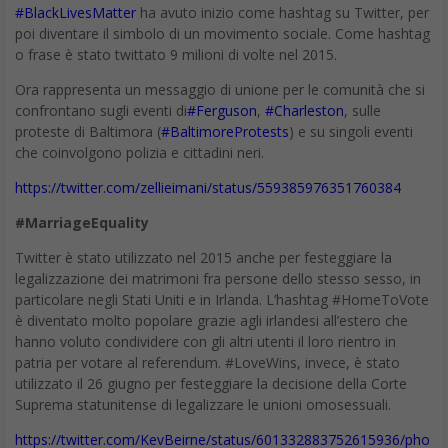
ingredienti
dell’innovazione
DA
FRANCESCO MARINO
|
6 DIC 2015
|
EVENTI DIGITALIC
,
TECH-
NEWS
|
#SocialOrg Innovare significa mettere insieme:
integrare pensieri, suggestioni e dati molto diversi tra
loro che fanno emergere soluzioni impensabili prima.
Poche parole, l’innovazione si fa conversando. di
Alessandro Donadio* Quando si parla di processi di
innovazione quello che si evoca sempre è il momento
creativo, quello in cui la persona è attraversata dalla
scintilla e […]
#SocialOrg