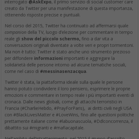
Un’enciclica che vale la
pena ricordare
DA
FRANCESCO MARINO
|
6 DIC 2015
|
TECH-NEWS
|
PuntoG Papa Francesco, spiega il legame tra uomo e
ambiente e dedica grande attenzione alle grandi
potenzialità della tecnologia di Antonella Tagliabue*
Albert Einstein non doveva avere grande