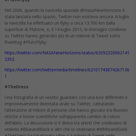
effettivo nei processi di innovazione. Johnson mette subito in
guardia contro l’idea di innovazione quale idea fulminante e apre
a una prospettiva in cui giocano un ruolo altri fattori
determinanti. Il primo è la ridondanza, che però lui chiama senza
vergogna: caos. Serve un po’ di caos, un contesto cioè dove le
idee circolano senza grande filtro all’ingresso, proprio per
generare “scontri” continui fra prospettive diverse. Questo
contesto di caos, per le persone e i sistemi sociali, si attiva
attraverso la conversazione. I caffè dell’800 sono portati come
esempio da Johnson, ma anche i laboratori di ricerca, facendo
notare come in quest’ultimi le migliori innovazioni si formino in
realtà durante meeting di allineamento piuttosto che quando si
è curvi sui microscopi. Quelle dinamiche chiedono poi dei luoghi,
spazi comuni in cui agire per potersi esprimere al meglio. Facile
notare come queste tre dimensioni (ridondanza, conversazione,
luoghi abilitanti) rappresentino il cuore della social organization
così come l’abbiamo tratteggiata anche nei precedenti articoli:
un luogo abilitante in cui persone in connessione e network
scambiano idee e sapere e costruiscono valore insieme.
I luoghi sono per le persone e non il contrario
Ma se quelle sono le leve dinamiche del processo innovativo, chi