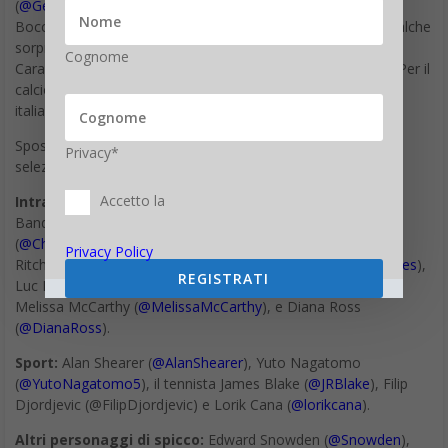
debba essere un istinto”. Leggo, viaggio e scrivo per passione.
Camus diceva: “Sono contro tutti coloro che credono di avere
assolutamente ragione. Per questo pratico il dubbio, coltivo i miei
Cognome
difetti, cerco di sbagliare sulla base di ragionevoli certezze e
mantengo un ottimismo ostinato”.
Privacy*
Accetto la
Privacy Policy
REGISTRATI