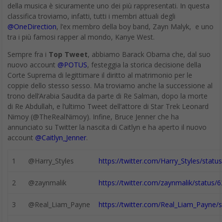
“
La tecnologia che, legata alla finanza, pretende di
essere l’unica soluzione dei problemi, di fatto non è in
grado di vedere il mistero delle molteplici relazioni che
esistono tra le cose”
. Non si può negare la forza del richiamo.
Probabilmente Papa Francesco sa che la tecnologia è alla
ricerca delle relazioni tra le cose, ma la dimensione del mistero
rimane una faccenda di uomini ed eventualmente di Dio.
La soluzione è “
un’ecologia integrale che comprenda
chiaramente le dimensioni umane e sociali
. Non ci sarà
una nuova relazione con la natura senza un essere umano
nuovo. Non c’è ecologia senza un’adeguata antropologia. Se la
crisi ecologica è un emergere o una manifestazione esterna
della crisi etica, culturale e spirituale della modernità, non
possiamo illuderci di risanare la nostra relazione con la natura e
l’ambiente senza risanare tutte le relazioni umane
fondamentali. Non basta conciliare, in una via di mezzo, la cura
per la natura con la rendita finanziaria o la conservazione
dell’ambiente con il progresso. Su questo tema le vie di mezzo
sono solo un piccolo ritardo nel disastro. Semplicemente si
tratta di ridefinire il progresso”.