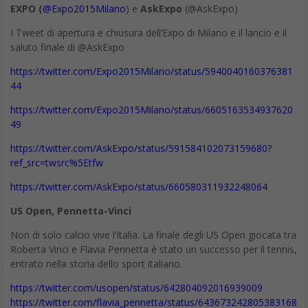
entusiasti. Sì, servono persone che tengano alto il “volume” delle
emozioni, che facciano alzare la testa e guardare un po’ lungo.
Altrimenti l’innovazione perde grip e si concentra su singole
azioni e quindi problemi. – l’avvocato del diavolo. Certo perché
se lasciamo condurre il gruppo all’entusiasta non vedremo per
converso i pericoli di certe azioni o scelte. In effetti i due profili
sono complementari e si equilibrano molto bene in un contesto
di team/community. – l’operativo. Per fare innovazione non
basta solo la conversazione alta e destrutturata, bisogna anche
programmare, pianificare e fare prove pratiche. Insomma, serve
chi “fa andare le mani” alimentando così la logica del “trial and
error” cruciale per generare innovazione forte. – l’abilitatore. È
un soggetto con l’attitudine a supportare le conversazioni,
collegare le idee e le persone fra loro, far notare possibili ipotesi
che qualcuno sta formulando senza esserne consapevole. Non
si mette mai al centro dell’attenzione, ma è piuttosto una figura
che “entra ed esce” facendo piccoli ritocchi alle conversazioni e
poi si fa da parte.
La socialorg è il luogo dell’innovazione
Come dicevamo, la socialorg può davvero essere quel luogo in
cui ospitare le dinamiche e supportare le persone, i team, le