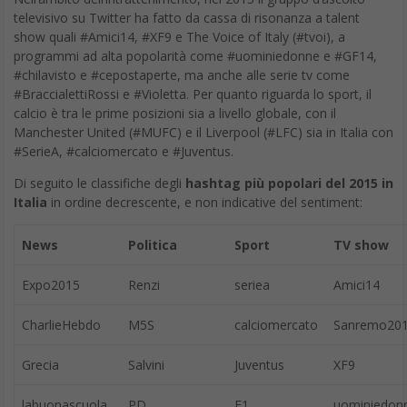
considerazione per la memoria. Pensava che fosse
“l’intelligenza degli idioti” e che non bisognasse mai
memorizzare quello che si può trovare in un libro. Però
potrebbe essere […]
PuntoG
Papa Francesco, spiega il legame tra uomo e ambiente e dedica
grande attenzione alle grandi potenzialità della tecnologia
di
Antonella Tagliabue*
Albert Einstein non doveva avere grande considerazione per la
memoria. Pensava che fosse “l’intelligenza degli idioti” e che non
bisognasse mai memorizzare quello che si può trovare in un
libro.
Però potrebbe essere cosa buona e giusta ricordare, appunto,
quello che in certi libri si può trovare. Ci sono libri di cui si è
parlato molto ma dentro i quali probabilmente si è cercato
troppo poco. Tra questi il premio del testo più citato e meno
letto dell’anno potrebbe forse vincerlo
“Laudato si'”,