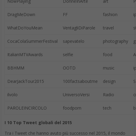
inalienabile di ogni uomo, come il diritto alla vita e alla dignità. E
la dignità dell’uomo è collegata all’uso delle risorse del Pianeta.
“L’ambiente umano e l’ambiente naturale si degradano insieme”
e la preoccupazione per la Terra è innanzitutto amore per gli
uomini.
“Non può essere autentico un sentimento di intima unione con
gli altri esseri della natura, se nello stesso tempo nel cuore non
c’è tenerezza, compassione e preoccupazione per gli esseri
umani. È evidente l’incoerenza di chi lotta contro il traffico di
animali ma rimane del tutto indifferente davanti alla tratta di
persone. Ciò mette a rischio il senso di lotta per l’ambiente”. Per
lottare per l’ambiente bisogna allora amare gli uomini, anche
quando sbagliano. Papa Francesco non ha dubbi in questo
senso. L’attuale crisi ecologica ha “natura umana. Mai l’umanità
ha avuto tanto potere su sé stessa e niente garantisce che lo
utilizzerà bene e che la verità sboccerà spontaneamente dal
potere stesso della tecnologia e dell’economia”.
L’enciclica dedica grande attenzione alle grandi potenzialità della
tecnologia e al pericolo di una fede acritica nel progresso.