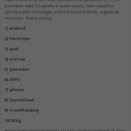
La campagna a sostegno del pastificio Rummo durante
l’alluvione che ha colpito Benevento a ottobre 2015.
https://twitter.com/stanzaselvaggia/status/65569663620786995
2
https://twitter.com/fiorello/status/655666240841715712
https://twitter.com/Karse/status/655738866956111873/photo/1
#messinasenzacqua
Fiorello chiama all’appello i follower per sensibilizzare il Governo
e gli italiani sul problema della mancanza d’acqua a Messina.
https://twitter.com/Fiorello/status/659602325871452160
Per rivivere i momenti più importanti e i Tweet più popolari da
tutto il mondo:
2015.twitter.com