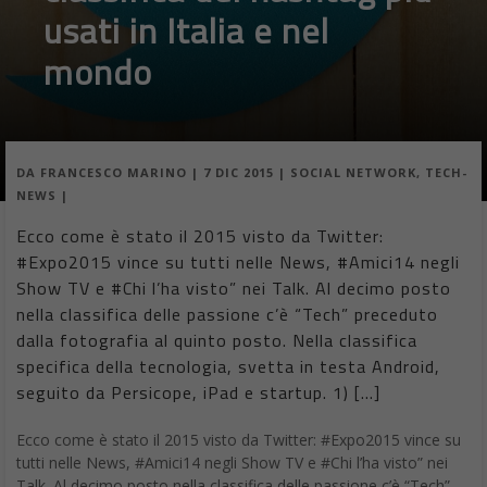
https://twitter.com/AskExpo/status/660580311932248064
US Open, Pennetta-Vinci
Non di solo calcio vive l’Italia. La finale degli US Open giocata tra
Roberta Vinci e Flavia Pennetta è stato un successo per il tennis,
entrato nella storia dello sport italiano.
https://twitter.com/usopen/status/642804092016939009
https://twitter.com/flavia_pennetta/status/643673242805383168
https://twitter.com/roberta_vinci/status/643045980909211648
https://twitter.com/roberta_vinci/status/644064334973378560
#Romasonoio
L’iniziativa partita da Alessandro Gassman con lo scopo di
ripulire la Capitale d’Italia.
https://twitter.com/GassmanGassmann/status/62505848338632
7040
#SaveRummo