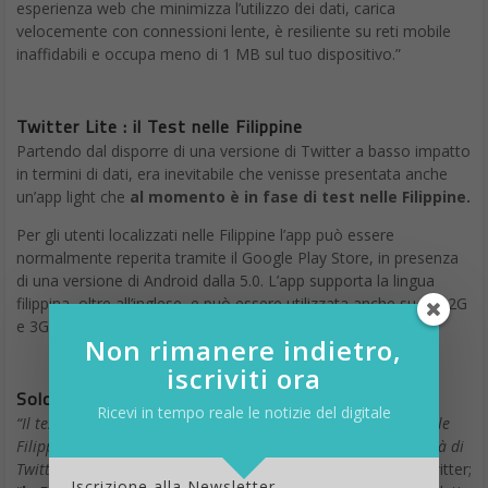
esperienza web che minimizza l’utilizzo dei dati, carica
velocemente con connessioni lente, è resiliente su reti mobile
inaffidabili e occupa meno di 1 MB sul tuo dispositivo.”
Twitter Lite : il Test nelle Filippine
Partendo dal disporre di una versione di Twitter a basso impatto
in termini di dati, era inevitabile che venisse presentata anche
un’app light che
al momento è in fase di test nelle Filippine.
Per gli utenti localizzati nelle Filippine l’app può essere
normalmente reperita tramite il Google Play Store, in presenza
di una versione di Android dalla 5.0. L’app supporta la lingua
filippina, oltre all’inglese, e può essere utilizzata anche su reti 2G
e 3G.
Non rimanere indietro,
iscriviti ora
Solo 3 MB per Twitter Lite
Ricevi in tempo reale le notizie del digitale
“Il test della nuova app
Twitter Lite
nel Google Play Store nelle
Filippine è un’altra opportunità per aumentare la disponibilità di
Twitter in questo mercato
”, ha affermato un portavoce di Twitter;
Iscrizione alla Newsletter