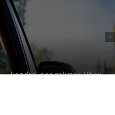
Londra, per salvare Uber
arrivano più di 600.000
firme