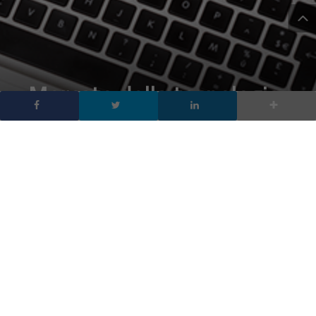
Mercato della tecnologia
a consumo, Italia in
recupero dopo il
lockdown con un +35,6%
DA
FRANCESCO MARINO
|
15 GIU 2020
|
HARDWARE &
SOFTWARE
,
TECH-NEWS
|
Dati più che confortanti quelli registrati durante il
mese di maggio per il comparto dell’elettronica ma le
previsioni per il 2020 restano negative