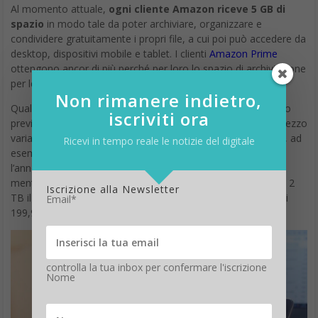
Al momento attuale,
ogni cliente Amazon riceve 5 GB di
spazio
in modo tale da poter archiviare, organizzare e
condividere gratuitamente i propri file, a cui poi può accedere da
desktop, dispositivi mobile e tablet. I clienti
Amazon Prime
ottengono ancor di più perché per loro lo spazio di archiviazione
per le foto diventa illimitato.
Non rimanere indietro,
Qualora l’utente abbia bisogno di uno spazio maggiore, sono
iscriviti ora
previsti
piani mensili e annuali di abbonamento
, il cui prezzo
varia in base allo storage necessario: per il piano da 100 GB, ad
Ricevi in tempo reale le notizie del digitale
esempio, il costo è di 1,99 euro al mese oppure 19,99 euro
l’anno; per il piano da 1 TB il prezzo mensile è di 9,99 euro
mentre quello annuale è di 99,99 euro. Infine, per il piano da 2
Iscrizione alla Newsletter
TB il costo mensile è di 19,99 euro mentre quello annuo è di
Email*
199,98 euro.
controlla la tua inbox per confermare l'iscrizione
Nome