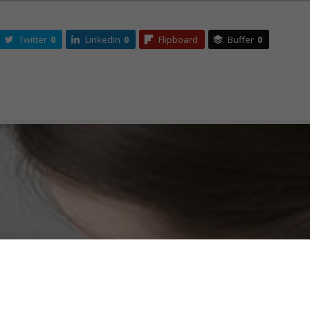
Twitter
0
LinkedIn
0
Flipboard
Buffer
0