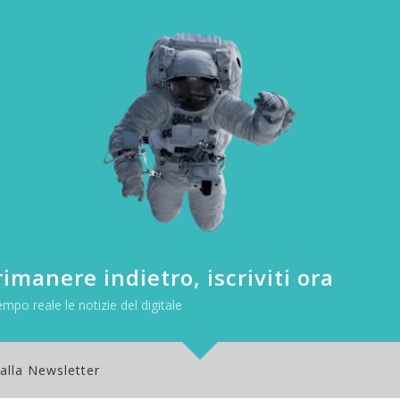
imanere indietro, iscriviti ora
on Key
empo reale le notizie del digitale
 consente di ricevere un pacco anche nel caso in cui il destinatario s
volta appurato che il destinatario è assente, qualora il condominio 
gitali interattive che integrano sistemi di videosorveglianza, chiavi dig
 alla Newsletter
sa accedere all’interno dello stabile, è necessario che sia identificato 
oud Amazon
. Una volta espletata la verifica, il corriere potrà entrare