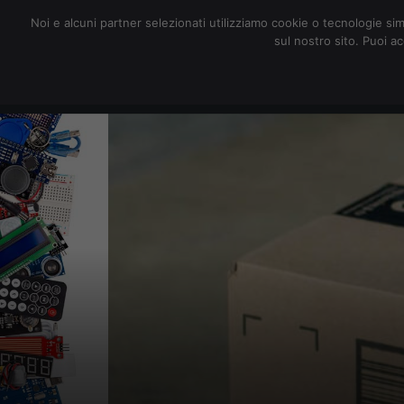
redazione@digitalic.it
Noi e alcuni partner selezionati utilizziamo cookie o tecnologie sim
sul nostro sito. Puoi a
Hardware & Software
D