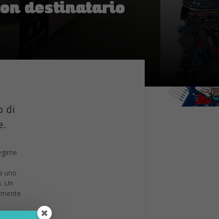
on destinatario
o di
e.
regime
ha uno
a
. Un
lamente