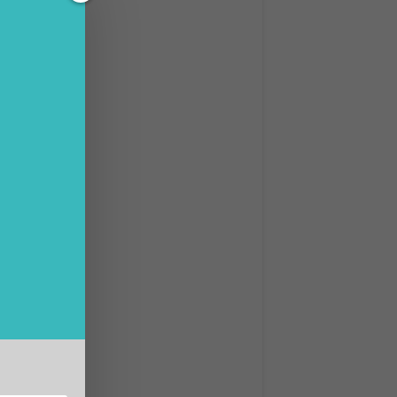
ia
sia
itali e
e