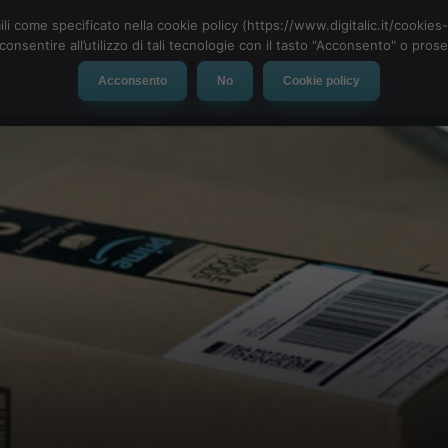
ili come specificato nella cookie policy (https://www.digitalic.it/cookie
cconsentire all’utilizzo di tali tecnologie con il tasto "Acconsento" o pro
Acconsento
No
Cookie policy
evice
Social Network
App
Automotive
Tech-News