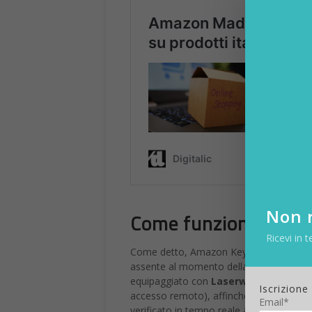
Non r
Come funziona Amaz
Ricevi in t
Come detto, Amazon Key è il servizio che
assente al momento della consegna. Una 
equipaggiato con
Laserwell
(bacheche di
Iscrizione
accesso remoto), affinché il corriere pos
Email*
verificato in tempo reale attraverso il
cl